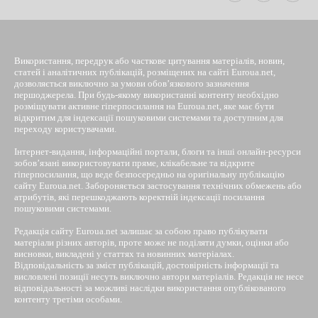
Використання, передрук або часткове цитування матеріалів, новин,
статей і аналітичних публікацій, розміщених на сайті Euroua.net,
дозволяється виключно за умови обов’язкового зазначення
першоджерела. При будь-якому використанні контенту необхідно
розміщувати активне гіперпосилання на Euroua.net, яке має бути
відкритим для індексації пошуковими системами та доступним для
переходу користувачами.
Інтернет-видання, інформаційні портали, блоги та інші онлайн-ресурси
зобов’язані використовувати пряме, клікабельне та відкрите
гіперпосилання, що веде безпосередньо на оригінальну публікацію
сайту Euroua.net. Забороняється застосування технічних обмежень або
атрибутів, які перешкоджають коректній індексації посилання
пошуковими системами.
Редакція сайту Euroua.net залишає за собою право публікувати
матеріали різних авторів, проте може не поділяти думки, оцінки або
висновки, викладені у статтях та новинних матеріалах.
Відповідальність за зміст публікацій, достовірність інформації та
висловлені позиції несуть виключно автори матеріалів. Редакція не несе
відповідальності за можливі наслідки використання опублікованого
контенту третіми особами.