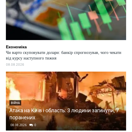
Економіка
Чи варто скуповувати долари: банкір спрогнозував, чого чекати
від курсу наступного тижня
08.08.2026
ВІЙНА
Атака на Київ і область: 3 людини загинули, 7
поранених
08.08.2026
0