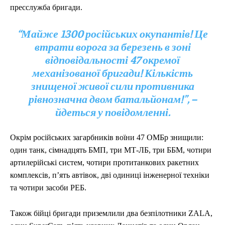
пресслужба бригади.
“Майже 1300 російських окупантів! Це
втрати ворога за березень в зоні
відповідальності 47 окремої
механізованої бригади! Кількість
знищеної живої сили противника
рівнозначна двом батальйонам!”, –
йдеться у повідомленні.
Окрім російських загарбників воїни 47 ОМБр знищили:
один танк, сімнадцять БМП, три МТ-ЛБ, три ББМ, чотири
артилерійські систем, чотири протитанкових ракетних
комплексів, пʼять автівок, дві одиниці інженерної техніки
та чотири засоби РЕБ.
Також бійці бригади приземлили два безпілотники ZALA,