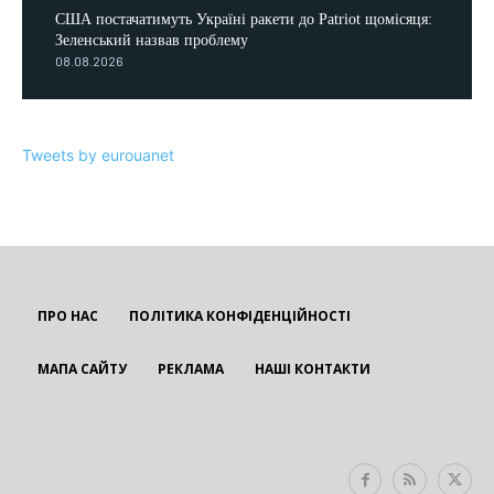
США постачатимуть Україні ракети до Patriot щомісяця:
Зеленський назвав проблему
08.08.2026
Tweets by eurouanet
ПРО НАС
ПОЛІТИКА КОНФІДЕНЦІЙНОСТІ
МАПА САЙТУ
РЕКЛАМА
НАШІ КОНТАКТИ
EUROUA