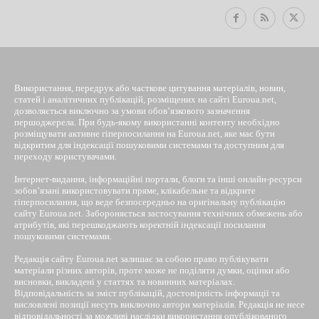
Використання, передрук або часткове цитування матеріалів, новин,
статей і аналітичних публікацій, розміщених на сайті Euroua.net,
дозволяється виключно за умови обов’язкового зазначення
першоджерела. При будь-якому використанні контенту необхідно
розміщувати активне гіперпосилання на Euroua.net, яке має бути
відкритим для індексації пошуковими системами та доступним для
переходу користувачами.
Інтернет-видання, інформаційні портали, блоги та інші онлайн-ресурси
зобов’язані використовувати пряме, клікабельне та відкрите
гіперпосилання, що веде безпосередньо на оригінальну публікацію
сайту Euroua.net. Забороняється застосування технічних обмежень або
атрибутів, які перешкоджають коректній індексації посилання
пошуковими системами.
Редакція сайту Euroua.net залишає за собою право публікувати
матеріали різних авторів, проте може не поділяти думки, оцінки або
висновки, викладені у статтях та новинних матеріалах.
Відповідальність за зміст публікацій, достовірність інформації та
висловлені позиції несуть виключно автори матеріалів. Редакція не несе
відповідальності за можливі наслідки використання опублікованого