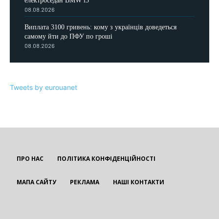
електроседан BMW i3
08.08.2026
Виплата 3100 гривень: кому з українців доведеться
самому йти до ПФУ по гроші
08.08.2026
Tweets by eurouanet
ПРО НАС
ПОЛІТИКА КОНФІДЕНЦІЙНОСТІ
МАПА САЙТУ
РЕКЛАМА
НАШІ КОНТАКТИ
EUROUA