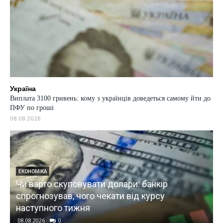
Україна
Виплата 3100 гривень: кому з українців доведеться самому йти до
ПФУ по гроші
08.08.2026
ЕКОНОМІКА
Чи варто скуповувати долари: банкір
спрогнозував, чого чекати від курсу
наступного тижня
08.08.2026
0