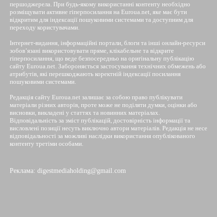
першоджерела. При будь-якому використанні контенту необхідно
розміщувати активне гіперпосилання на Euroua.net, яке має бути
відкритим для індексації пошуковими системами та доступним для
переходу користувачами.
Інтернет-видання, інформаційні портали, блоги та інші онлайн-ресурси
зобов’язані використовувати пряме, клікабельне та відкрите
гіперпосилання, що веде безпосередньо на оригінальну публікацію
сайту Euroua.net. Забороняється застосування технічних обмежень або
атрибутів, які перешкоджають коректній індексації посилання
пошуковими системами.
Редакція сайту Euroua.net залишає за собою право публікувати
матеріали різних авторів, проте може не поділяти думки, оцінки або
висновки, викладені у статтях та новинних матеріалах.
Відповідальність за зміст публікацій, достовірність інформації та
висловлені позиції несуть виключно автори матеріалів. Редакція не несе
відповідальності за можливі наслідки використання опублікованого
контенту третіми особами.
Реклама: digestmediaholding@gmail.com