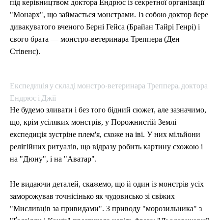
під керівництвом доктора Ендрюс із секретної організації
"Монарх", що займається монстрами. Із собою доктор бере
дивакуватого вченого Берні Гейса (Брайан Тайрі Генрі) і
свого брата — монстро-ветеринара Треппера (Ден
Стівенс).
Експедиція у складі монстро-ветеринара Треппера, доктора
Ендрюс і Джії
Не будемо зливати і без того бідний сюжет, але зазначимо,
що, крім усіляких монстрів, у Порожнистій Землі
експедиція зустріне плем'я, схоже на іві. У них мільйони
релігійних ритуалів, що відразу робить картину схожою і
на "Дюну", і на "Аватар".
Не видаючи деталей, скажемо, що й один із монстрів усіх
заморожував точнісінько як чудовисько зі свіжих
"Мисливців за привидами". З приводу "морозильника" з