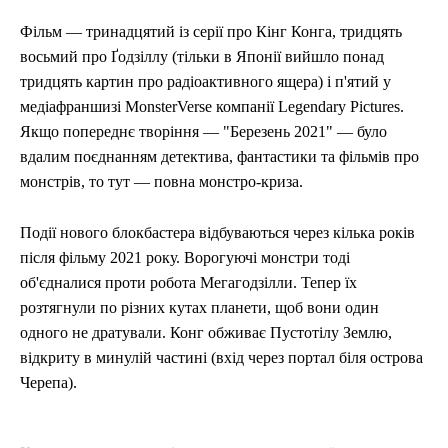
Фільм — тринадцятий із серії про Кінг Конга, тридцять
восьмий про Ґодзіллу (тільки в Японії вийшло понад
тридцять картин про радіоактивного ящера) і п'ятий у
медіафраншизі MonsterVerse компанії Legendary Pictures.
Якщо попереднє творіння — "Березень 2021" — було
вдалим поєднанням детектива, фантастики та фільмів про
монстрів, то тут — повна монстро-криза.
Події нового блокбастера відбуваються через кілька років
після фільму 2021 року. Ворогуючі монстри тоді
об'єдналися проти робота Мегагодзілли. Тепер їх
розтягнули по різних кутах планети, щоб вони один
одного не дратували. Конг обживає Пустотілу Землю,
відкриту в минулій частині (вхід через портал біля острова
Черепа).