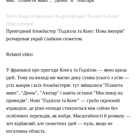
мікс "Планети мавп", "Дюни" й "Аватара"
УКРАЇНА
УКРАЇНА
ВІЙНА
ВІЙНА
СВІТ
СВІТ
ПОЛІТИКА
ПОЛІТИКА
ЕКОНОМІКА
ЕКОНОМІКА
СПОРТ
СПОРТ
ТЕХНОЛОГІЇ
ТЕХНОЛОГІЇ
УКРАЇНА
УКРАЇНА
ВІЙНА
ВІЙНА
СВІТ
СВІТ
ПОЛІТИКА
ПОЛІТИКА
Фото: Кадр из фильма | Кадр із фільму "Ґодзіла та Конг:
ЕКОНОМІКА
ЕКОНОМІКА
СПОРТ
СПОРТ
ТЕХНОЛОГІЇ
ТЕХНОЛОГІЇ
Нова імперія"
Прем'єрний блокбастер "Ґодзілла та Конг: Нова імперія"
розчарував украй слабким сюжетом.
Related video
У франшизі про пригоди Конга та Ґодзілли — явно криза
ідей. Тому на виході ми маємо дику суміш усього з усім —
усіх жанрів і всіх блокбастерів: тут змішалися "Планета
мавп", "Дюна", "Аватар" і навіть останні "Мисливці на
привидів". Нові "Ґодзілла та Конг" — грубо скроєний
атракціон, де різні епізоди стикуються між собою без
особливих переходів, як вийде. Масштабності й розмаху —
хоч відбавляй, але сюжетних ідей — нуль, якщо не
негативна область.