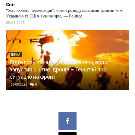
Світ
“Усі люблять переможців”: обмін розвідувальними даними між
Україною та США значно зріс, — Politico
06.08.2026
СВІТ
 ворог
“Усі люблять переможців”: обмін
б про
розвідувальними даними між Україно
США значно зріс, — Politico
06.08.2026
0