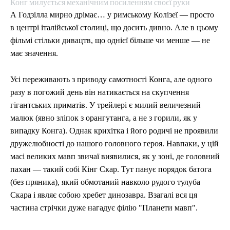
Конг милується механічним посиленням своєї руки
А Годзілла мирно дрімає… у римському Колізеї — просто
в центрі італійської столиці, що досить дивно. Але в цьому
фільмі стільки дивацтв, що однієї більше чи менше — не
має значення.
Усі переживають з приводу самотності Конга, але одного
разу в погожий день він натикається на скупчення
гігантських приматів. У трейлері є милий величезний
малюк (явно зліпок з орангутанга, а не з горили, як у
випадку Конга). Однак крихітка і його родичі не проявили
дружелюбності до нашого головного героя. Навпаки, у цій
масі великих мавп звичаї виявилися, як у зоні, де головний
пахан — такий собі Кінг Скар. Тут панує порядок батога
(без пряника), який обмотаний навколо рудого тулуба
Скара і являє собою хребет динозавра. Взагалі вся ця
частина стрічки дуже нагадує філію "Планети мавп".