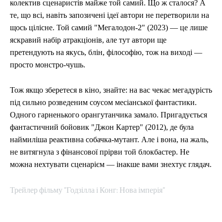
колектив сценаристів майже той самий. Що ж сталося? А
те, що всі, навіть запозичені ідеї автори не перетворили на
щось цілісне. Той самий "Мегалодон-2" (2023) — це лише
яскравий набір атракціонів, але тут автори ще
претендують на якусь, блін, філософію, тож на виході —
просто монстро-чушь.
Тож якщо зберетеся в кіно, знайте: на вас чекає мегадурість
під сильно розведеним соусом месіанської фантастики.
Одного гарненького орангутанчика замало. Пригадується
фантастичний бойовик "Джон Картер" (2012), де була
наймиліша реактивна собачка-мутант. Але і вона, на жаль,
не витягнула з фінансової прірви той блокбастер. Не
можна нехтувати сценарієм — інакше вами знехтує глядач.
Трейлер фільму "Годзілла і Конг: Нова імперія"