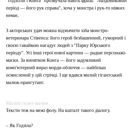
"Ґодзілли і Конґа" прозвучала навіть фраза: "Льодовиковий
період — його рук справа", хоча у монстра і рук-то ніяких
немає.
З акторських удач можна відзначити хіба монстро-
ветеринара Стівенса: його герой безбашенний, гуморний і
своєю гавайкою нагадує людей з "Парку Юрського
періоду". Усі інші герої нової картини — радше персонажі-
маски. За винятком Конга — його задумливий
комп'ютерний вираз морди-обличчя — найбільш
осмислений у цій стрічці. І ще вдався милий гігантський
малюк-орангутанг.
Милий гігант-малюк
Тексти теж на межі фолу. На кшталт такого діалогу.
– Як Годзіла?