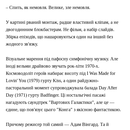
– Спить, як немовля. Велике, зле немовля.
У картині рваний монтаж, радше властивий кліпам, а не
двогодинним блокбастерам. Не фільм, а набір слайдів.
Збірка епізодів, що нашаровуються один на інший без
жодного зв'язку.
Візуальне марення під пафосну симфонічну музику. Але
іноді вельми драйвово звучать рок-хіти 1970-х.
Космоводоліт героїв набирає висоту під I Was Made for
Lovin' You (1979) гурту Kiss, а один райдужно-
пасторальний момент супроводжувала балада Day After
Day (1971) гурту Badfinger. Ці ностальгічні пасажі
нагадують саундтрек "Вартових Галактики", але це —
єдине, що пов'язує цього "Конга" з якісною фантастикою.
Причому режисер той самий — Адам Вінгард. Та й