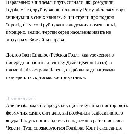
Паралельно з-під землі йдуть сигнали, які розбудили
Ґодзіллу і та, зруйнувавши половину Риму, дісталася моря,
зникнувши в синіх хвилях. У цій стрічці про подібні
"прохідні" масові руйнування людських помешкань і,
ймовірно, великі жертви серед населення навіть не
згадується. Звичайна справа.
Доктор Ілен Ендрюс (Ребекка Голл), яка удочерила в
попередній частині дівчинку Джію ((Кейлі Гаттл) із
племені іві з острова Черепа, стурбована дивацтвами
падчерки: та скрізь малює трикутники.
Дівчинка Джія
Але незабаром стає зрозуміло, що трикутники повторюють
форму тих самих сигналів, які розбудили радіоактивного
ящера. І йдуть вони звідкись із-під землі в районі острова
Черепа. Туди спрямовуються Годзілла, Конг і експедиція