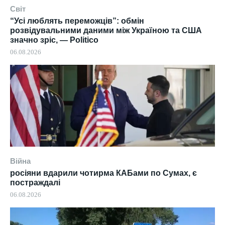
Світ
“Усі люблять переможців”: обмін
розвідувальними даними між Україною та США
значно зріс, — Politico
06.08.2026
Війна
росіяни вдарили чотирма КАБами по Сумах, є
постраждалі
06.08.2026