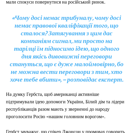
мали спокуси повернутися на російський ринок.
«Чому досі немає трибуналу, чому досі
немає правової кваліфікації того, що
сталося? Затягування з цим дає
компаніям сигнал, ми просто на
тарілці їм підносимо ідею, що одного
дня якісь дивовижні переговори
стануться, що є дуже малоймовірно, бо
не можна вести переговори з тим, хто
хоче тебе вбити», – розповідає експерт.
На думку Гербста, щоб американці активніше
підтримували ідею допомоги України, Білий дім та лідери
республіканців разом мають у зверненні до народу
проголосити Росію «нашим головним ворогом».
Гербст зауважує, що спікер Джонсон у промовах говорить