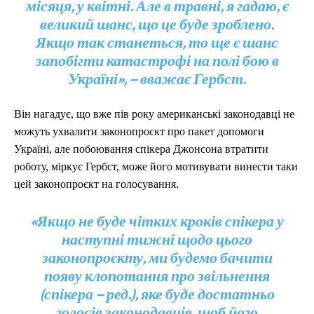
місяця, у квітні. Але в травні, я гадаю, є
великий шанс, що це буде зроблено.
Якщо так станеться, то ще є шанс
запобігти катастрофі на полі бою в
Україні», – вважає Гербст.
Він нагадує, що вже пів року американські законодавці не
можуть ухвалити законопроєкт про пакет допомоги
Україні, але побоювання спікера Джонсона втратити
роботу, міркує Гербст, може його мотивувати винести таки
цей законопроєкт на голосування.
«Якщо не буде чітких кроків спікера у
наступні тижні щодо цього
законопроєкту, ми будемо бачити
появу клопотання про звільнення
(спікера – ред.), яке буде достатньо
голосів законодавців, щоб його