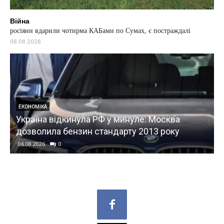
Війна
росіяни вдарили чотирма КАБами по Сумах, є постраждалі
06.08.2026
УКРАЇНА
Війна на знищення економік: співзасновник
Нової пошти закликав владу повторити
рішення 2022 року
06.08.2026
0