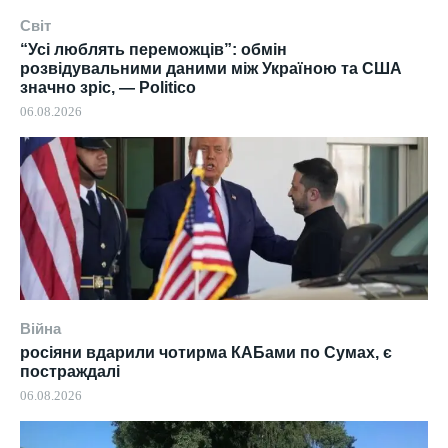
Світ
“Усі люблять переможців”: обмін
розвідувальними даними між Україною та США
значно зріс, — Politico
06.08.2026
Війна
росіяни вдарили чотирма КАБами по Сумах, є
постраждалі
06.08.2026