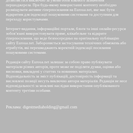
дозволяється виключно за умови обов’язкового зазначення
першоджерела. При будь-якому використанні контенту необхідно
розміщувати активне гіперпосилання на Euroua.net, яке має бути
відкритим для індексації пошуковими системами та доступним для
переходу користувачами.
Інтернет-видання, інформаційні портали, блоги та інші онлайн-ресурси
зобов’язані використовувати пряме, клікабельне та відкрите
гіперпосилання, що веде безпосередньо на оригінальну публікацію
сайту Euroua.net. Забороняється застосування технічних обмежень або
атрибутів, які перешкоджають коректній індексації посилання
пошуковими системами.
Редакція сайту Euroua.net залишає за собою право публікувати
матеріали різних авторів, проте може не поділяти думки, оцінки або
висновки, викладені у статтях та новинних матеріалах.
Відповідальність за зміст публікацій, достовірність інформації та
висловлені позиції несуть виключно автори матеріалів. Редакція не несе
відповідальності за можливі наслідки використання опублікованого
контенту третіми особами.
Реклама: digestmediaholding@gmail.com