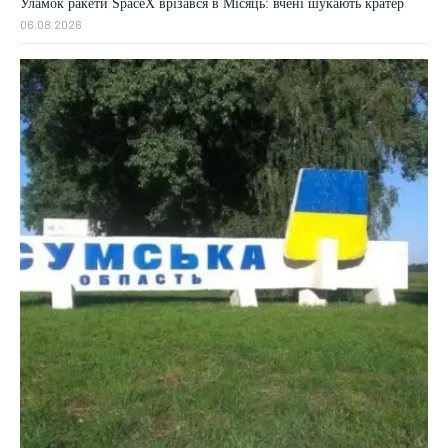
Уламок ракети SpaceX врізався в Місяць: вчені шукають кратер
06.08.2026