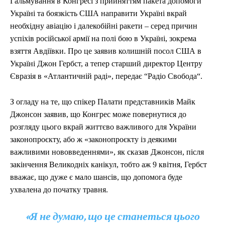
Гальмування в Конгресі з прийняттям пакета допомоги
across the globe. With any subscription plan, you get access
across the globe. With any subscription plan, you get access
from all across the globe. With any subscription plan,
from all across the globe. With any subscription plan,
Україні та боязкість США направити Україні вкрай
to
to
exclusive articles
exclusive articles
you get access to
you get access to
that let you stay ahead of the curve.
that let you stay ahead of the curve.
exclusive articles
exclusive articles
that let you
that let you
stay ahead of the curve.
stay ahead of the curve.
необхідну авіацію і далекобійні ракети – серед причин
УКРАЇНА
УКРАЇНА
ВІЙНА
ВІЙНА
СВІТ
СВІТ
ПОЛІТИКА
ПОЛІТИКА
ЕКОНОМІКА
ЕКОНОМІКА
успіхів російської армії на полі бою в Україні, зокрема
СПОРТ
СПОРТ
ТЕХНОЛОГІЇ
ТЕХНОЛОГІЇ
УКРАЇНА
УКРАЇНА
ВІЙНА
ВІЙНА
СВІТ
СВІТ
ПОЛІТИКА
ПОЛІТИКА
взяття Авдіївки. Про це заявив колишній посол США в
ЕКОНОМІКА
ЕКОНОМІКА
СПОРТ
СПОРТ
ТЕХНОЛОГІЇ
ТЕХНОЛОГІЇ
Україні Джон Гербст, а тепер старший директор Центру
Євразія в «Атлантичній раді», передає “Радіо Свобода“.
З огладу на те, що спікер Палати представників Майк
Джонсон заявив, що Конгрес може повернутися до
розгляду цього вкрай життєво важливого для України
законопроєкту, або ж «законопроєкту із деякими
важливими нововведеннями», як сказав Джонсон, після
закінчення Великодніх канікул, тобто аж 9 квітня, Гербст
вважає, що дуже є мало шансів, що допомога буде
ухвалена до початку травня.
«Я не думаю, що це станеться цього