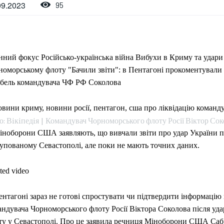
09.2023
95
нний фокус Російсько-українська війна Вибухи в Криму та удари
номорському флоту "Бачили звіти": в Пентагоні прокоментувал
ибель командувача ЧФ РФ Соколова
: Вiкiпедiя | Командувач Чорноморського флоту Росії Віктор Со
іноборони США заявляють, що вивчали звіти про удар України 
купованому Севастополі, але поки не мають точних даних.
ted video
нтагоні зараз не готові спростувати чи підтвердити інформацію
андувача Чорноморського флоту Росії Віктора Соколова після уд
ту у Севастополі. Про це заявила речниця Міноборони США Сабр