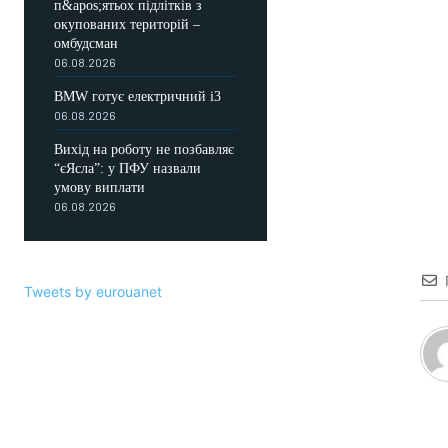
п&apos;ятьох підлітків з
окупованих територій –
омбудсман
06.08.2026
BMW готує електричний i3
06.08.2026
Вихід на роботу не позбавляє
“єЯсла”: у ПФУ назвали
умову виплати
06.08.2026
Tweets by eurouanet