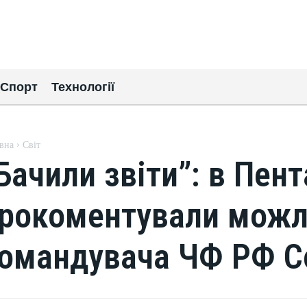
Спорт
Технології
вна
Світ
Бачили звіти”: в Пент
рокоментували можл
омандувача ЧФ РФ С