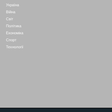
Україна
Війна
Світ
Політика
Економіка
Спорт
Технології