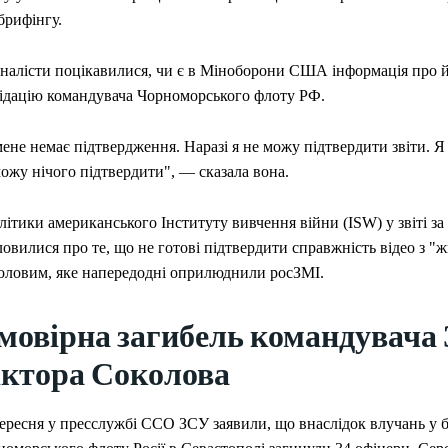
брифінгу.
налісти поцікавилися, чи є в Міноборони США інформація про 
відацію командувача Чорноморського флоту РФ.
ене немає підтвердження. Наразі я не можу підтвердити звіти. Я 
ожу нічого підтвердити", — сказала вона.
ітики американського Інституту вивчення війни (ISW) у звіті за
овилися про те, що не готові підтвердити справжність відео з 
оловим, яке напередодні оприлюднили росЗМІ.
мовірна загибель командувача
іктора Соколова
вересня у пресслужбі ССО ЗСУ заявили, що внаслідок влучань у 