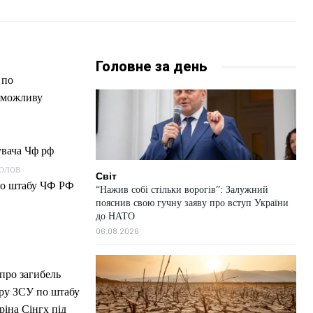
Головне за день
 по
и можливу
колов
Світ
по штабу ЧФ РФ
“Нажив собі стільки ворогів”: Залужний
пояснив свою гучну заяву про вступ України
до НАТО
06.08.2026
 про загибель
ару ЗСУ по штабу
іна Сінгх під