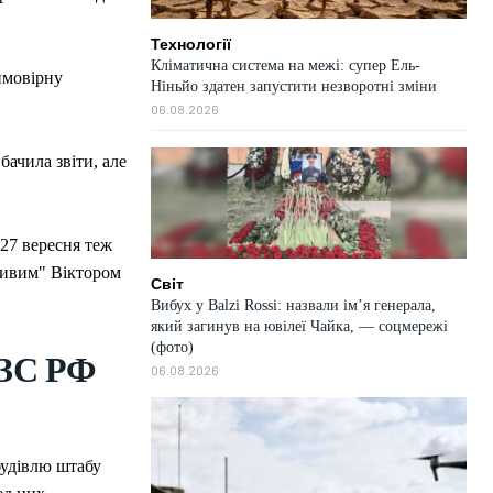
Технології
Кліматична система на межі: супер Ель-
ймовірну
Ніньйо здатен запустити незворотні зміни
06.08.2026
бачила звіти, але
 27 вересня теж
"живим" Віктором
Світ
Вибух у Balzi Rossi: назвали ім’я генерала,
який загинув на ювілеї Чайка, — соцмережі
(фото)
 ЗС РФ
06.08.2026
будівлю штабу