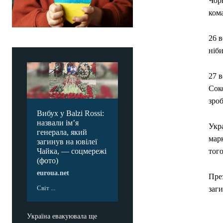
Чорн
ком
26 
ніби
27 в
Соко
зро
Вибух у Balzi Rossi:
назвали ім’я
Укра
генерала, який
марк
загинув на ювілеї
Чайка, — соцмережі
того
(фото)
euroua.net
Пре
Світ ...
заги
Україна евакуювала ще