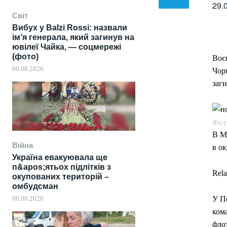
29.
Світ
Вибух у Balzi Rossi: назвали
ім’я генерала, який загинув на
ювілеї Чайка, — соцмережі
(фото)
Воє
06.08.2026
Чор
заг
Фото
В М
Війна
в о
Україна евакуювала ще
п&apos;ятьох підлітків з
Rela
окупованих територій –
омбудсман
06.08.2026
У Пе
ком
фло