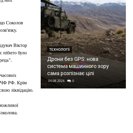
ед них
 що Соколов
озв'язку.
ндувач Віктор
ТЕХНОЛОГІЇ
с нібито було
Дрони без GPS: нова
рець".
система машинного зору
сама розпізнає цілі
 часових
06.08.2026
0
у ЧФ РФ. Крім
свою ліквідацію.
можливої
Соколова.