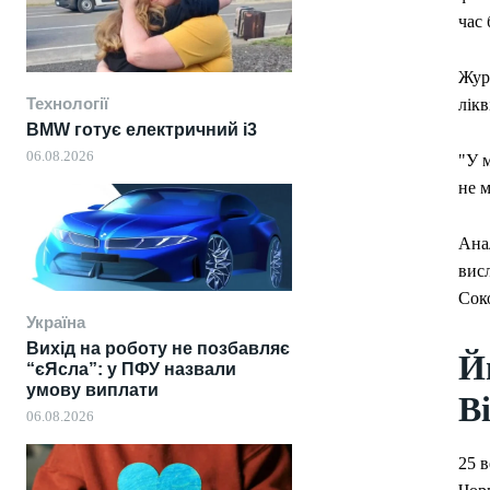
час 
Жур
Технології
лік
BMW готує електричний i3
06.08.2026
"У м
не м
Анал
висл
Сок
Україна
Вихід на роботу не позбавляє
Й
“єЯсла”: у ПФУ назвали
умову виплати
В
06.08.2026
25 