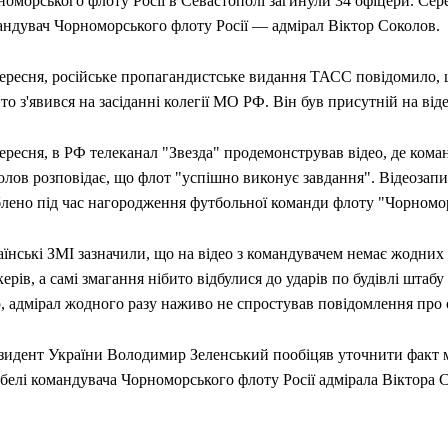
оморського флоту Росії в Севастополі загинули 34 офіцери. Сер
андувач Чорноморського флоту Росії — адмірал Віктор Соколов.
вересня, російське пропагандистське видання ТАСС повідомило,
то з'явився на засіданні колегії МО РФ. Він був присутній на віде
ересня, в РФ телеканал "Звезда" продемонстрував відео, де кома
лов розповідає, що флот "успішно виконує завдання". Відеозапи
блено під час нагородження футбольної команди флоту "Чорномо
їнські ЗМІ зазначили, що на відео з командувачем немає жодних
ерів, а самі змагання нібито відбулися до ударів по будівлі штаб
, адмірал жодного разу наживо не спростував повідомлення про 
зидент України Володимир Зеленський пообіцяв уточнити факт 
белі командувача Чорноморського флоту Росії адмірала Віктора 