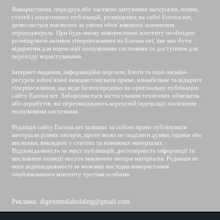
Використання, передрук або часткове цитування матеріалів, новин,
статей і аналітичних публікацій, розміщених на сайті Euroua.net,
дозволяється виключно за умови обов’язкового зазначення
першоджерела. При будь-якому використанні контенту необхідно
розміщувати активне гіперпосилання на Euroua.net, яке має бути
відкритим для індексації пошуковими системами та доступним для
переходу користувачами.
Інтернет-видання, інформаційні портали, блоги та інші онлайн-
ресурси зобов’язані використовувати пряме, клікабельне та відкрите
гіперпосилання, що веде безпосередньо на оригінальну публікацію
сайту Euroua.net. Забороняється застосування технічних обмежень
або атрибутів, які перешкоджають коректній індексації посилання
пошуковими системами.
Редакція сайту Euroua.net залишає за собою право публікувати
матеріали різних авторів, проте може не поділяти думки, оцінки або
висновки, викладені у статтях та новинних матеріалах.
Відповідальність за зміст публікацій, достовірність інформації та
висловлені позиції несуть виключно автори матеріалів. Редакція не
несе відповідальності за можливі наслідки використання
опублікованого контенту третіми особами.
Реклама: digestmediaholding@gmail.com