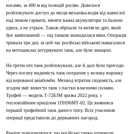
носами, за 400 м від позицій росіян. Довелося
розблокувати доступ до місця механіка-водія від навислої
над люком гармати, міняти важкі акумулятори та балони
удвох, а не утрьох. Також обрізали та витягли дріт, який
був замінований — під танком знаходилася міна. Операція
тривала три дні, за цей час російські військові намагалися
на мотоциклах штурмувати танк, але були знищені.
На третю ніч танк розблокували, але й далі були пригоди.
Через погану видимість танк потрапив у велику воронку
від керованої авіабомби. Мехвод втратив свідомість, але
згодом зміг вивести танк з пастки власними силами.
Трофей — модель Т-72Б3М зразка 2022 року, з
тепловізійним прицілом 1ПН96МТ-02. Це виявився
перший трофейний танк даного типу. Всіх учасників
операції представили до державних нагород.
Раніше повідомлялося, що російські танки отримали