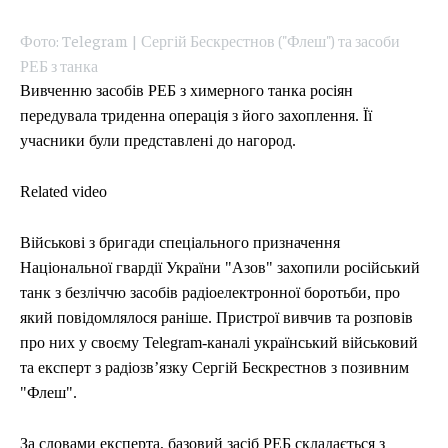
СПОРТ
СПОРТ
ТЕХНОЛОГІЇ
ТЕХНОЛОГІЇ
УКРАЇНА
УКРАЇНА
ВІЙНА
ВІЙНА
СВІТ
СВІТ
ПОЛІТИКА
ПОЛІТИКА
ЕКОНОМІКА
ЕКОНОМІКА
СПОРТ
СПОРТ
ТЕХНОЛОГІЇ
ТЕХНОЛОГІЇ
Фото: Telegram | Сергій Бескрестнов ("Флеш") та засоби
РЕБ з танка
Вивченню засобів РЕБ з химерного танка росіян
передувала триденна операція з його захоплення. Її
учасники були представлені до нагород.
Related video
Військові з бригади спеціального призначення
Національної гвардії України "Азов" захопили російський
танк з безліччю засобів радіоелектронної боротьби, про
який повідомлялося раніше. Пристрої вивчив та розповів
про них у своєму Telegram-каналі український військовий
та експерт з радіозв’язку Сергій Бескрестнов з позивним
"Флеш".
За словами експерта, базовий засіб РЕБ складається з