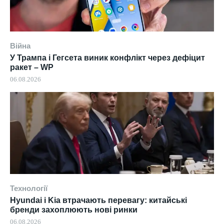
Війна
У Трампа і Гегсета виник конфлікт через дефіцит
ракет – WP
06.08.2026
Технології
Hyundai і Kia втрачають перевагу: китайські
бренди захоплюють нові ринки
06.08.2026