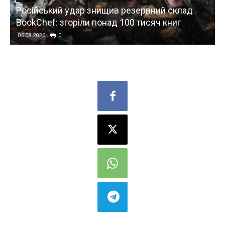
Смартфони з найкращим процесором за свою
ціну: топ-3 моделі літа 2026 року (фото)
06.08.2026
0