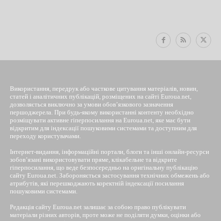
EUROUA
Використання, передрук або часткове цитування матеріалів, новин,
статей і аналітичних публікацій, розміщених на сайті Euroua.net,
дозволяється виключно за умови обов’язкового зазначення
першоджерела. При будь-якому використанні контенту необхідно
розміщувати активне гіперпосилання на Euroua.net, яке має бути
відкритим для індексації пошуковими системами та доступним для
переходу користувачами.
Інтернет-видання, інформаційні портали, блоги та інші онлайн-ресурси
зобов’язані використовувати пряме, клікабельне та відкрите
гіперпосилання, що веде безпосередньо на оригінальну публікацію
сайту Euroua.net. Забороняється застосування технічних обмежень або
атрибутів, які перешкоджають коректній індексації посилання
пошуковими системами.
Редакція сайту Euroua.net залишає за собою право публікувати
матеріали різних авторів, проте може не поділяти думки, оцінки або