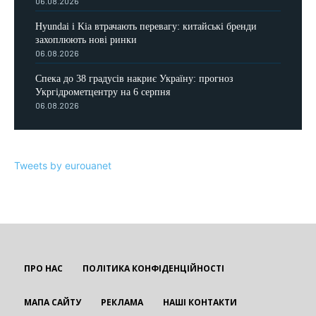
06.08.2026
Hyundai і Kia втрачають перевагу: китайські бренди
захоплюють нові ринки
06.08.2026
Спека до 38 градусів накриє Україну: прогноз
Укргідрометцентру на 6 серпня
06.08.2026
Tweets by eurouanet
ПРО НАС
ПОЛІТИКА КОНФІДЕНЦІЙНОСТІ
МАПА САЙТУ
РЕКЛАМА
НАШІ КОНТАКТИ