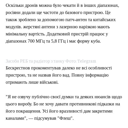
Оскільки дронів можна було чекати й в інших діапазонах,
росіяни додали ще частоти до базового пристрою. Це
також зроблено за допомогою патч-антен та китайських
модулів. жерстяні антени з лазерною нарізкою мають
мінімальну вартість. Додатковий пристрій працює у
діапазонах 700 МГц та 5,8 ГГц і має форму куба.
Засоби РЕБ та радіатор з танку Фото: Telegram
Бескрестнов прокоментував далеко не всі особливості
пристрою, та не назвав його вад. Повну інформацію
отримають лише військові.
"Я не озвучу публічно своєї думки та деяких нюансів щодо
цього виробу. Бо не хочу давати противникові підказки на
його покращення. Усі його вразливості дам закритими
каналами", — підсумував "Флеш".