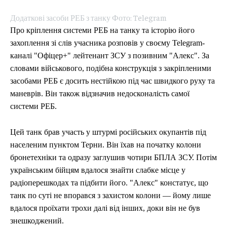
Додаткові засоби РЕБ з танку Фото: Telegram
Про кріплення системи РЕБ на танку та історію його
захоплення зі слів учасника розповів у своєму Telegram-
каналі "Офіцер+" лейтенант ЗСУ з позивним "Алекс". За
словами військового, подібна конструкція з закріпленими
засобами РЕБ є досить нестійкою під час швидкого руху та
маневрів. Він також відзначив недосконалість самої
системи РЕБ.
Цей танк брав участь у штурмі російських окупантів під
населеним пунктом Терни. Він їхав на початку колони
бронетехніки та одразу заглушив чотири БПЛА ЗСУ. Потім
українським бійцям вдалося знайти слабке місце у
радіоперешкодах та підбити його. "Алекс" констатує, що
танк по суті не впорався з захистом колони — йому лише
вдалося проїхати трохи далі від інших, доки він не був
знешкоджений.