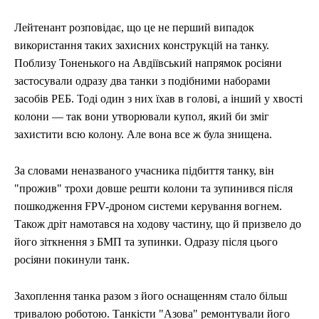
Лейтенант розповідає, що це не перший випадок
використання таких захисних конструкцій на танку.
Поблизу Тоненького на Авдіївський напрямок росіяни
застосували одразу два танки з подібними наборами
засобів РЕБ. Тоді один з них їхав в голові, а інший у хвості
колони — так вони утворювали купол, який би зміг
захистити всю колону. Але вона все ж була знищена.
За словами неназваного учасника підбиття танку, він
"прожив" трохи довше решти колони та зупинився після
пошкодження FPV-дроном системи керування вогнем.
Також дріт намотався на ходову частину, що й призвело до
його зіткнення з БМП та зупинки. Одразу після цього
росіяни покинули танк.
Захоплення танка разом з його оснащенням стало більш
тривалою роботою. Танкісти "Азова" ремонтували його