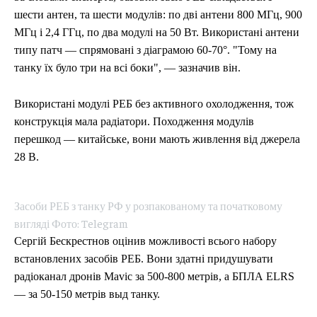
шести антен, та шести модулів: по дві антени 800 МГц, 900
МГц і 2,4 ГГц, по два модулі на 50 Вт. Використані антени
типу патч — спрямовані з діаграмою 60-70°. "Тому на
танку їх було три на всі боки", — зазначив він.
Використані модулі РЕБ без активного охолодження, тож
конструкція мала радіатори. Походження модулів
перешкод — китайське, вони мають живлення від джерела
28 В.
Засоби РЕБ з танку РФ у розпакованому та початковому
вигляді Фото: Telegram
Сергій Бескрестнов оцінив можливості всього набору
встановлених засобів РЕБ. Вони здатні придушувати
радіоканал дронів Mavic за 500-800 метрів, а БПЛА ELRS
— за 50-150 метрів выд танку.