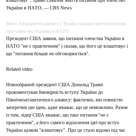
ЕКОНОМІКА
ЕКОНОМІКА
СПОРТ
СПОРТ
ТЕХНОЛОГІЇ
ТЕХНОЛОГІЇ
влаштовує": Трамп схвалив зняття питання про членство
України в НАТО, — CBS News
Фото: З відкритих джерел | Трамп схвалив зняття питання
про членство України в НАТО
Президент США заявив, що питання членства України в
НАТО "не є практичним" і сказав, що його це влаштовує і
що "питання більше не обговорюється".
Related video
Новообраний президент США Дональд Трамп
прокоментував ймовірність вступу України до
Північноатлантичного альянсу: фактично, він повністю
заперечив цю ідею, адже вважає, що це неможливо. Разом
із тим, лідер США вважає, що таке питання "не є
практичним", а його самого відхилення ідеї про вступ
України цілком "влаштовує". Про це стало відомо під час