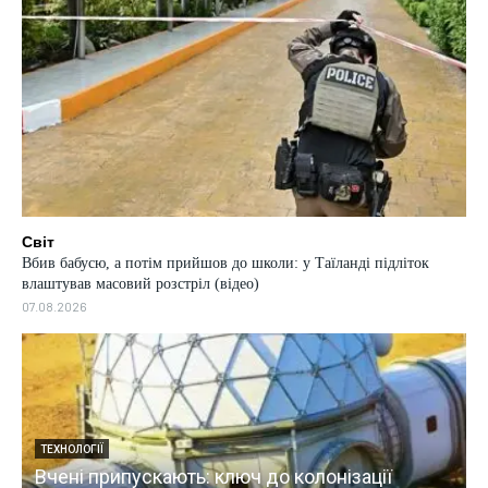
Світ
Вбив бабусю, а потім прийшов до школи: у Таїланді підліток
влаштував масовий розстріл (відео)
07.08.2026
ЕКОНОМІКА
Найбільші банки РФ потерпають від ударів п