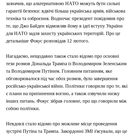
зазначив, що альтернативою НАТО можуть бути сильні
гарантії безпеки: вдвічі більша українська армія, військова
техніка та озброєння. Водночас президент повідомив про
те, що Джо Байден відмовляв йому в ідеї вступу України
для НАТО задля захисту українських територій. Про це
детальніше
Фокус
розповідав 12 лютого.
Нагадаємо, нещодавно також стало відомо про основні
тези розмов Дональда Трампа із Володимиром Зеленським
та Володимиром Путіним. Головним питанням, яке
обговорювалося під час обох розмов, було завершення
російсько-української війни. Політики говорили про те, які
є плани на припинення вогню, а також озвучили низку
інших питань.
Фокус
зібрав головне, про що говорили між
собою політики.
Невдовзі стало відомо про можливе місце проведення
зустрічі Путіна та Трампа. Закордонні ЗМІ з'ясували, що це