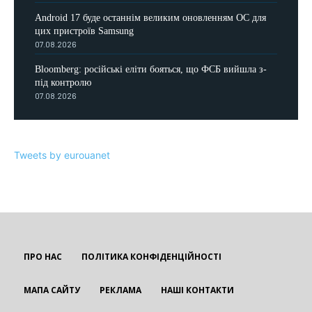
Android 17 буде останнім великим оновленням ОС для
цих пристроїв Samsung
07.08.2026
Bloomberg: російські еліти бояться, що ФСБ вийшла з-
під контролю
07.08.2026
Tweets by eurouanet
ПРО НАС
ПОЛІТИКА КОНФІДЕНЦІЙНОСТІ
МАПА САЙТУ
РЕКЛАМА
НАШІ КОНТАКТИ