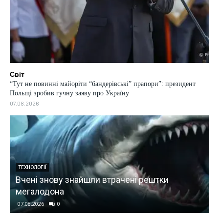
Світ
“Тут не повинні майоріти “бандерівські” прапори”: президент
Польщі зробив гучну заяву про Україну
07.08.2026
ТЕХНОЛОГІЇ
є
Вчені знову знайшли втрачені рештки
мегалодона
07.08.2026
0