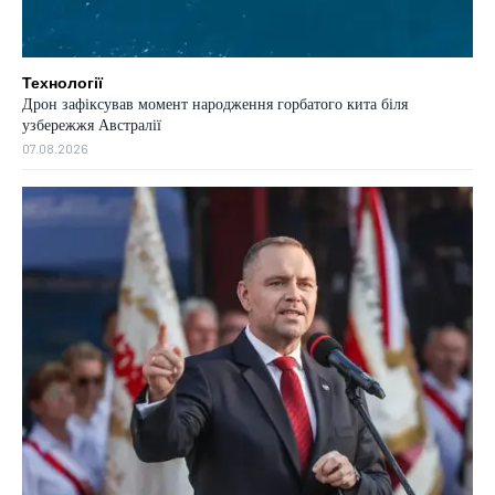
Технології
Дрон зафіксував момент народження горбатого кита біля
узбережжя Австралії
07.08.2026