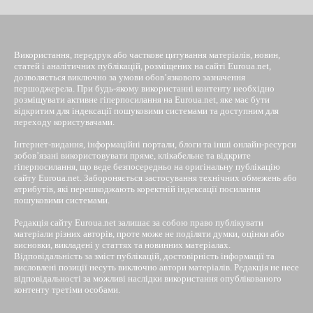
Використання, передрук або часткове цитування матеріалів, новин,
статей і аналітичних публікацій, розміщених на сайті Euroua.net,
дозволяється виключно за умови обов’язкового зазначення
першоджерела. При будь-якому використанні контенту необхідно
розміщувати активне гіперпосилання на Euroua.net, яке має бути
відкритим для індексації пошуковими системами та доступним для
переходу користувачами.
Інтернет-видання, інформаційні портали, блоги та інші онлайн-ресурси
зобов’язані використовувати пряме, клікабельне та відкрите
гіперпосилання, що веде безпосередньо на оригінальну публікацію
сайту Euroua.net. Забороняється застосування технічних обмежень або
атрибутів, які перешкоджають коректній індексації посилання
пошуковими системами.
Редакція сайту Euroua.net залишає за собою право публікувати
матеріали різних авторів, проте може не поділяти думки, оцінки або
висновки, викладені у статтях та новинних матеріалах.
Відповідальність за зміст публікацій, достовірність інформації та
висловлені позиції несуть виключно автори матеріалів. Редакція не несе
відповідальності за можливі наслідки використання опублікованого
контенту третіми особами.