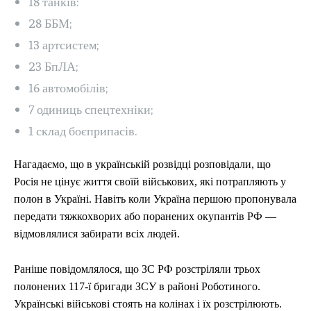
18 танків:
28 ББМ;
13 артсистем;
23 БпЛА;
16 автомобілів;
7 одиниць спецтехніки;
1 склад боєприпасів.
Нагадаємо, що в українській розвідці розповідали, що
Росія не цінує життя своїй військових, які потрапляють у
полон в Україні. Навіть коли Україна першою пропонувала
передати тяжкохворих або поранених окупантів РФ —
відмовлялися забирати всіх людей.
Раніше повідомлялося, що ЗС РФ розстріляли трьох
полонених 117-ї бригади ЗСУ в районі Роботиного.
Українські військові стоять на колінах і їх розстрілюють.