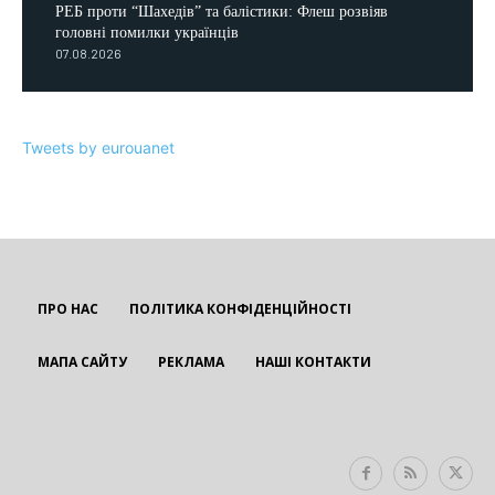
РЕБ проти “Шахедів” та балістики: Флеш розвіяв
головні помилки українців
07.08.2026
Tweets by eurouanet
ПРО НАС
ПОЛІТИКА КОНФІДЕНЦІЙНОСТІ
МАПА САЙТУ
РЕКЛАМА
НАШІ КОНТАКТИ
EUROUA