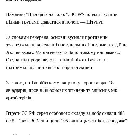
Важливо "Виходять на голос": ЗС РФ почали частіше
цілими групами здаватися в полон, — Штупун
За словами генерала, основні зусилля противник
зосереджував на веденні наступальних і штурмових дій на
Авдіївському, Марїнському та Запорізькому напрямках.
Окупанти продовжують активні піхотні атаки за
підтримки значної кількості бронетехніки.
Загалом, на Таврійському напрямку ворог завдав 18
авіаударів, провів 38 бойових зіткнень та здійснив 985
артобстрілів.
Втрати ЗС РФ серед особового складу за добу склали 488
осіб. Також ЗСУ знищили 105 одиниць техніки, серед якої: