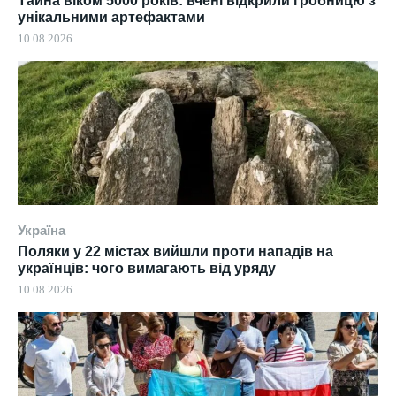
Тайна віком 5000 років: вчені відкрили гробницю з
унікальними артефактами
10.08.2026
Україна
Поляки у 22 містах вийшли проти нападів на
українців: чого вимагають від уряду
10.08.2026