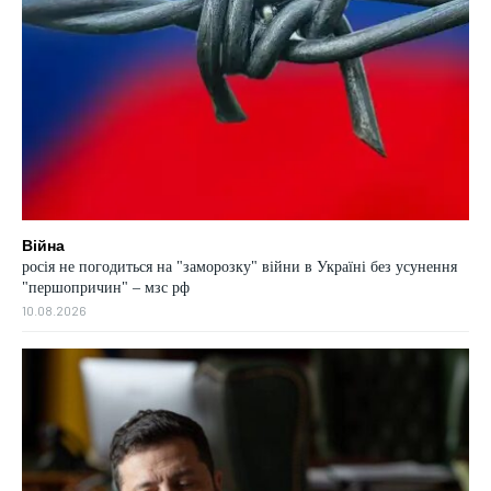
Війна
росія не погодиться на "заморозку" війни в Україні без усунення
"першопричин" – мзс рф
10.08.2026