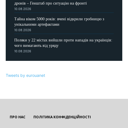
дронів – Генштаб про ситуацію на фронті
10.08.2026
Тайна віком 5000 років: вчені відкрили гробницю з
унікальними артефактами
10.08.2026
Поляки у 22 містах вийшли проти нападів на українців:
чого вимагають від уряду
10.08.2026
Tweets by eurouanet
ПРО НАС
ПОЛІТИКА КОНФІДЕНЦІЙНОСТІ