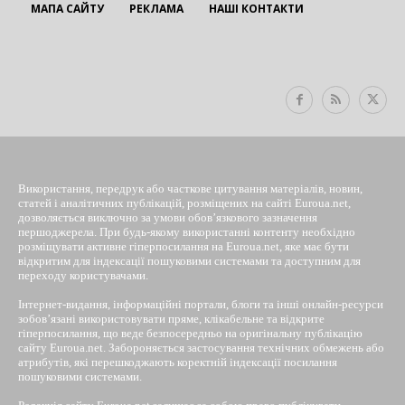
МАПА САЙТУ
РЕКЛАМА
НАШІ КОНТАКТИ
EUROUA
Використання, передрук або часткове цитування матеріалів, новин,
статей і аналітичних публікацій, розміщених на сайті Euroua.net,
дозволяється виключно за умови обов’язкового зазначення
першоджерела. При будь-якому використанні контенту необхідно
розміщувати активне гіперпосилання на Euroua.net, яке має бути
відкритим для індексації пошуковими системами та доступним для
переходу користувачами.
Інтернет-видання, інформаційні портали, блоги та інші онлайн-ресурси
зобов’язані використовувати пряме, клікабельне та відкрите
гіперпосилання, що веде безпосередньо на оригінальну публікацію
сайту Euroua.net. Забороняється застосування технічних обмежень або
атрибутів, які перешкоджають коректній індексації посилання
пошуковими системами.