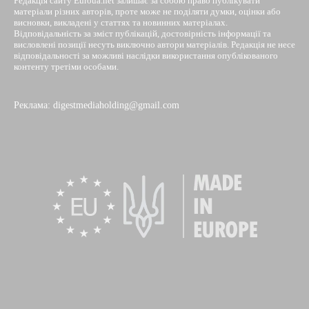
Редакція сайту Euroua.net залишає за собою право публікувати
матеріали різних авторів, проте може не поділяти думки, оцінки або
висновки, викладені у статтях та новинних матеріалах.
Відповідальність за зміст публікацій, достовірність інформації та
висловлені позиції несуть виключно автори матеріалів. Редакція не несе
відповідальності за можливі наслідки використання опублікованого
контенту третіми особами.
Реклама: digestmediaholding@gmail.com