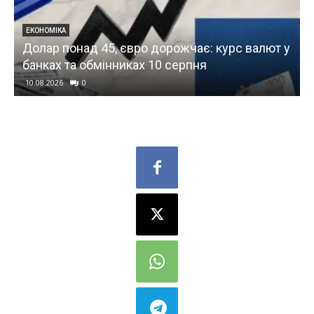
СВІТ
Ізраїль відкинув план Трампа щодо Гази:
алют у
Нетаньягу вимагає “справжнього”
роззброєння ХАМАС
10.08.2026
0