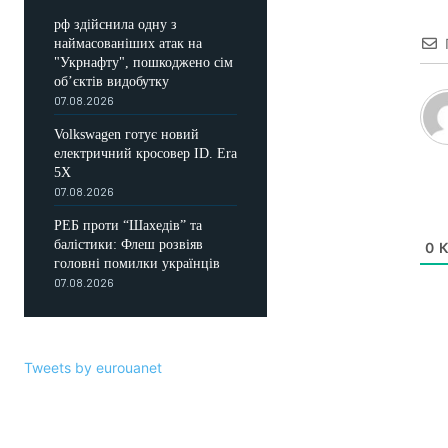
рф здійснила одну з
наймасованіших атак на
"Укрнафту", пошкоджено сім
об’єктів видобутку
07.08.2026
Volkswagen готує новий
електричний кросовер ID. Era
5X
07.08.2026
РЕБ проти “Шахедів” та
балістики: Флеш розвіяв
0
К
головні помилки українців
07.08.2026
Tweets by eurouanet