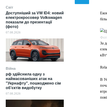
Світ
Доступніший за VW ID4: новий
Екон
електрокросовер Volkswagen
біл
показали до презентації
(фото)
07.08.2026
Фото
За д
елек
кВт
Rela
Війна
рф здійснила одну з
наймасованіших атак на
В Ук
"Укрнафту", пошкоджено сім
поч
об’єктів видобутку
втри
07.08.2026
пов