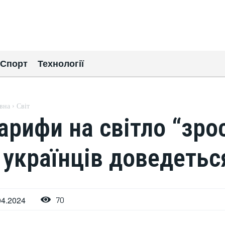
Спорт
Технології
вна
Світ
арифи на світло “зро
 українців доведетьс
04.2024
70