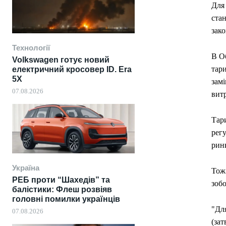
Для
стан
зако
Технології
В Об
Volkswagen готує новий
тари
електричний кросовер ID. Era
5X
замі
07.08.2026
витр
Тари
рег
рин
Україна
Тож 
РЕБ проти “Шахедів” та
зобо
балістики: Флеш розвіяв
головні помилки українців
"Дл
07.08.2026
(зат