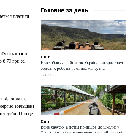
Головне за день
деться платити
робують красти
Світ
 8,79 грн за
Нове обличчя війни: як Україна використовує
бойових роботів і змінює майбутнє
07.08.2026
я від оплати,
нергію збільшені
часу доби. Про це
Світ
Вбив бабусю, а потім прийшов до школи: у
Таїланді підліток влаштував масовий розстріл