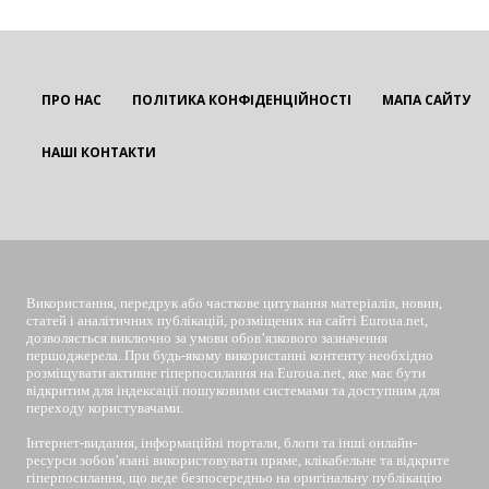
ПРО НАС
ПОЛІТИКА КОНФІДЕНЦІЙНОСТІ
МАПА САЙТУ
НАШІ КОНТАКТИ
EUROUA
Використання, передрук або часткове цитування матеріалів, новин,
статей і аналітичних публікацій, розміщених на сайті Euroua.net,
дозволяється виключно за умови обов’язкового зазначення
першоджерела. При будь-якому використанні контенту необхідно
розміщувати активне гіперпосилання на Euroua.net, яке має бути
відкритим для індексації пошуковими системами та доступним для
переходу користувачами.
Інтернет-видання, інформаційні портали, блоги та інші онлайн-
ресурси зобов’язані використовувати пряме, клікабельне та відкрите
гіперпосилання, що веде безпосередньо на оригінальну публікацію