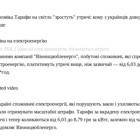
оміка Тарифи на світло "зростуть" утричі: кому з українців дове
ьше
: РБК | Ціна на електроенергію збільшиться втричі
аними компанії "Вінницяобленерго", побутові споживачі, які сп
троенергію, платитимуть утричі вище, ніж зазвичай — від 6,03 до
*год.
ted video
раїні споживачі електроенергії, які порушують закон і ухиляютьс
али отримувати масштабні штрафи. Тарифи за вкрадену електрое
чі і тепер коливаються від 6,03 до 8,79 грн за кВтг, залежно від 
ідомляє Вінницяобленерго.