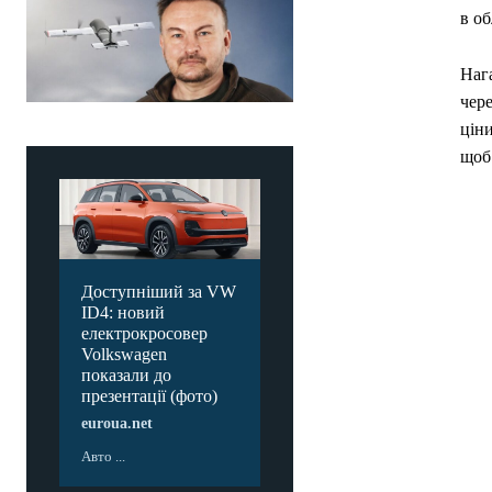
в об
Наг
чере
ціни
щоб
Доступніший за VW
ID4: новий
електрокросовер
Volkswagen
показали до
презентації (фото)
euroua.net
Авто ...