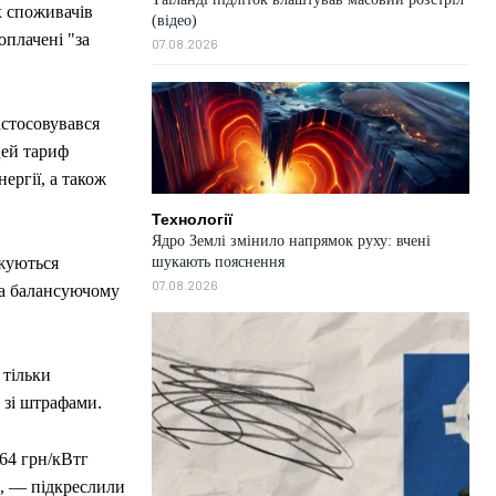
х споживачів
(відео)
оплачені "за
07.08.2026
астосовувався
цей тариф
ергії, а також
Технології
Ядро Землі змінило напрямок руху: вчені
шукають пояснення
джуються
07.08.2026
на балансуючому
 тільки
 зі штрафами.
64 грн/кВтг
", — підкреслили