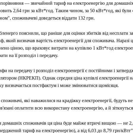
 порівняння — звичайний тариф на електроенергію для домашні
овить 2,64 грн за кВт*год. Таким чином, за 50 кВт*год, які були 
ном", споживачеві доведеться віддати 132 грн.
ленерго пояснили, що раніше для оцінки збитків від несплати з
ф, який визначав вартість електроенергії для споживача. Наразі 
нено ціною, що враховує витрати на купівлю 1 кВт*год електроен
ати на її розподіл і передачу.
фи на передачу і розподіл електроенергії є постійними і затвер
улятором (НКРЕКП). Однак середня ціна купівлі електроенергії 
ку визначається постфактум і може змінюватися щомісяця.
споживачі, які наважилися на крадіжку електроенергії, будуть не
в'язані оплатити всю використану електроенергію, а й зіткнуться
я домашніх споживачів ця ціна буде майже втричі вищою — не 2,
верджений тариф на електроенергію), а від 6,03 до 8,79 грн/кВтг