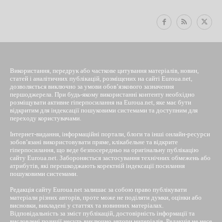
Використання, передрук або часткове цитування матеріалів, новин,
статей і аналітичних публікацій, розміщених на сайті Euroua.net,
дозволяється виключно за умови обов’язкового зазначення
першоджерела. При будь-якому використанні контенту необхідно
розміщувати активне гіперпосилання на Euroua.net, яке має бути
відкритим для індексації пошуковими системами та доступним для
переходу користувачами.
Інтернет-видання, інформаційні портали, блоги та інші онлайн-ресурси
зобов’язані використовувати пряме, клікабельне та відкрите
гіперпосилання, що веде безпосередньо на оригінальну публікацію
сайту Euroua.net. Забороняється застосування технічних обмежень або
атрибутів, які перешкоджають коректній індексації посилання
пошуковими системами.
Редакція сайту Euroua.net залишає за собою право публікувати
матеріали різних авторів, проте може не поділяти думки, оцінки або
висновки, викладені у статтях та новинних матеріалах.
Відповідальність за зміст публікацій, достовірність інформації та
висловлені позиції несуть виключно автори матеріалів. Редакція не несе