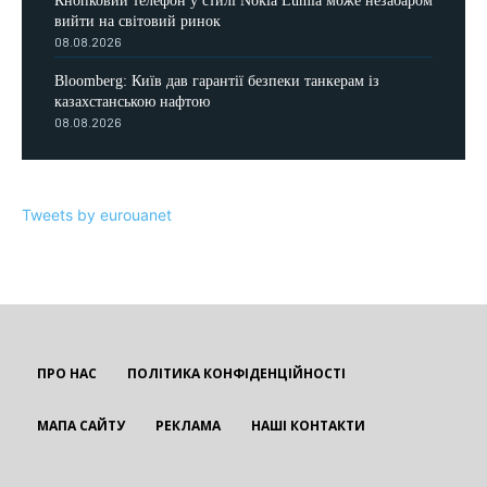
Кнопковий телефон у стилі Nokia Lumia може незабаром
вийти на світовий ринок
08.08.2026
Bloomberg: Київ дав гарантії безпеки танкерам із
казахстанською нафтою
08.08.2026
Tweets by eurouanet
ПРО НАС
ПОЛІТИКА КОНФІДЕНЦІЙНОСТІ
МАПА САЙТУ
РЕКЛАМА
НАШІ КОНТАКТИ
EUROUA