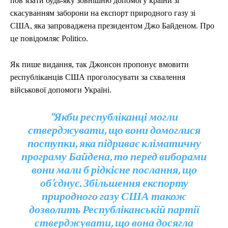
пов’язати будь-яку зовнішню допомогу країни зі
скасуванням заборони на експорт природного газу зі
США, яка запроваджена президентом Джо Байденом. Про
це повідомляє Politico.
Як пише видання, так Джонсон пропонує вмовити
республіканців США проголосувати за схвалення
військової допомоги Україні.
“Якби республіканці могли
стверджувати, що вони домоглися
поступки, яка підриває кліматичну
програму Байдена, то перед виборами
вони мали б рідкісне послання, що
об’єднує. Збільшення експорту
природного газу США також
дозволить Республіканській партії
стверджувати, що вона досягла