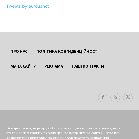
Tweets by eurouanet
ПРО НАС
ПОЛІТИКА КОНФІДЕНЦІЙНОСТІ
МАПА САЙТУ
РЕКЛАМА
НАШІ КОНТАКТИ
EUROUA
Використання, передрук або часткове цитування матеріалів, новин,
статей і аналітичних публікацій, розміщених на сайті Euroua.net,
дозволяється виключно за умови обов’язкового зазначення