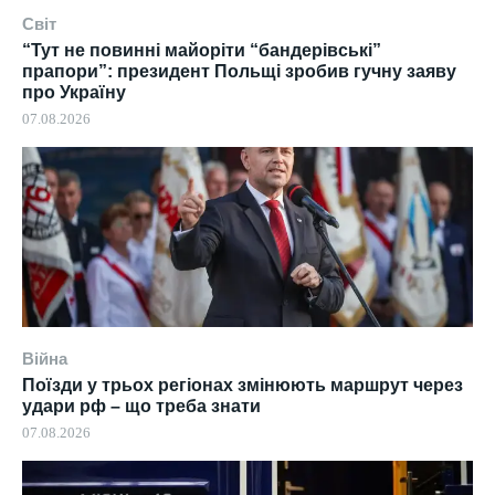
Світ
“Тут не повинні майоріти “бандерівські”
прапори”: президент Польщі зробив гучну заяву
про Україну
07.08.2026
Війна
Поїзди у трьох регіонах змінюють маршрут через
удари рф – що треба знати
07.08.2026