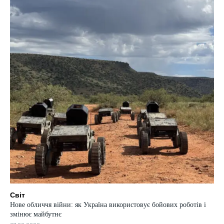
Світ
Нове обличчя війни: як Україна використовує бойових роботів і
змінює майбутнє