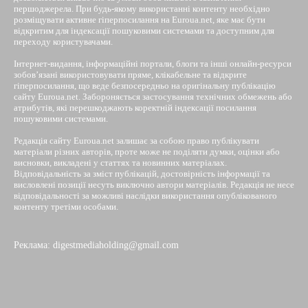
першоджерела. При будь-якому використанні контенту необхідно
розміщувати активне гіперпосилання на Euroua.net, яке має бути
відкритим для індексації пошуковими системами та доступним для
переходу користувачами.
Інтернет-видання, інформаційні портали, блоги та інші онлайн-ресурси
зобов’язані використовувати пряме, клікабельне та відкрите
гіперпосилання, що веде безпосередньо на оригінальну публікацію
сайту Euroua.net. Забороняється застосування технічних обмежень або
атрибутів, які перешкоджають коректній індексації посилання
пошуковими системами.
Редакція сайту Euroua.net залишає за собою право публікувати
матеріали різних авторів, проте може не поділяти думки, оцінки або
висновки, викладені у статтях та новинних матеріалах.
Відповідальність за зміст публікацій, достовірність інформації та
висловлені позиції несуть виключно автори матеріалів. Редакція не несе
відповідальності за можливі наслідки використання опублікованого
контенту третіми особами.
Реклама: digestmediaholding@gmail.com