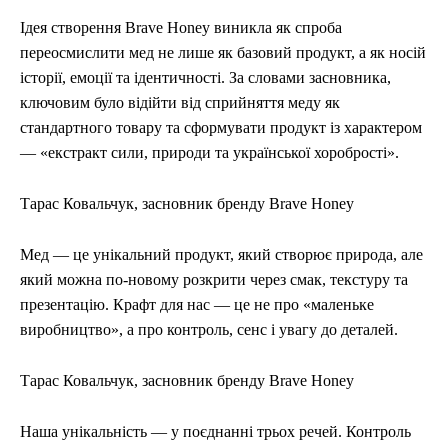
Ідея створення Brave Honey виникла як спроба
переосмислити мед не лише як базовий продукт, а як носій
історії, емоції та ідентичності. За словами засновника,
ключовим було відійти від сприйняття меду як
стандартного товару та сформувати продукт із характером
— «екстракт сили, природи та української хоробрості».
Тарас Ковальчук, засновник бренду Brave Honey
Мед — це унікальний продукт, який створює природа, але
який можна по-новому розкрити через смак, текстуру та
презентацію. Крафт для нас — це не про «маленьке
виробництво», а про контроль, сенс і увагу до деталей.
Тарас Ковальчук, засновник бренду Brave Honey
Наша унікальність — у поєднанні трьох речей. Контроль