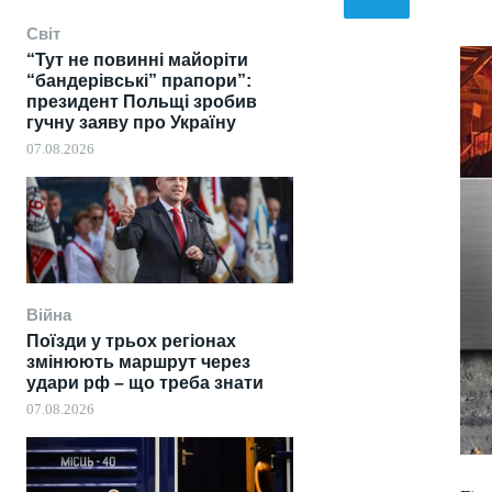
Світ
“Тут не повинні майоріти
“бандерівські” прапори”:
президент Польщі зробив
гучну заяву про Україну
07.08.2026
Війна
Поїзди у трьох регіонах
змінюють маршрут через
удари рф – що треба знати
07.08.2026