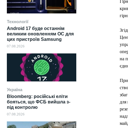
Гір
кри
гірн
Технології
Android 17 буде останнім
Згід
великим оновленням ОС для
Цен
цих пристроїв Samsung
упр
07.08.2026
опер
на п
єдин
При
ств
Україна
збаг
Bloomberg: російські еліти
бояться, що ФСБ вийшла з-
для 
під контролю
резе
07.08.2026
над
май