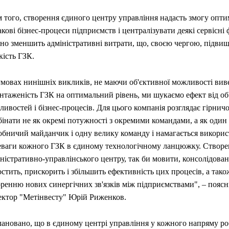
 того, створення єдиного центру управління надасть змогу опти
кові бізнес-процеси підприємств і централізувати деякі сервісні 
чно зменшить адміністративні витрати, що, своєю чергою, підви
кість ГЗК.
умовах нинішніх викликів, не маючи об'єктивної можливості вив
нтаженість ГЗК на оптимальний рівень, ми шукаємо ефект від об
ивостей і бізнес-процесів. Для цього компанія розглядає гірничо
бінати не як окремі потужності з окремими командами, а як один
обничий майданчик і одну велику команду і намагається викори
еваги кожного ГЗК в єдиному технологічному ланцюжку. Створе
ністративно-управлінського центру, так би мовити, консолідова
стить, прискорить і збільшить ефективність цих процесів, а так
оренню нових синергічних зв'язків між підприємствами", – пояс
ектор "Метінвесту" Юрій Риженков.
лановано, що в єдиному центрі управління у кожного напряму ро