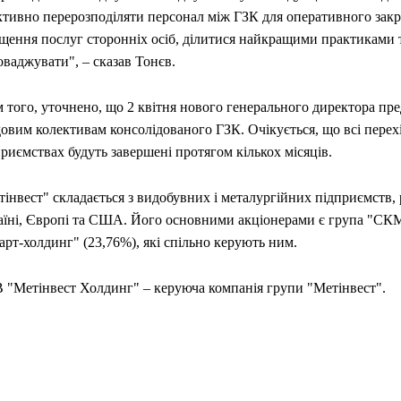
ктивно перерозподіляти персонал між ГЗК для оперативного закри
іщення послуг сторонніх осіб, ділитися найкращими практиками 
ваджувати", – сказав Тонєв.
 того, уточнено, що 2 квітня нового генерального директора пр
овим колективам консолідованого ГЗК. Очікується, що всі перех
риємствах будуть завершені протягом кількох місяців.
інвест" складається з видобувних і металургійних підприємств,
аїні, Європі та США. Його основними акціонерами є група "СКМ
рт-холдинг" (23,76%), які спільно керують ним.
 "Метінвест Холдинг" – керуюча компанія групи "Метінвест".