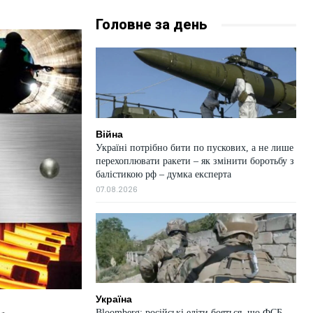
Головне за день
Війна
Україні потрібно бити по пускових, а не лише
перехоплювати ракети – як змінити боротьбу з
балістикою рф – думка експерта
07.08.2026
Україна
Bloomberg: російські еліти бояться, що ФСБ