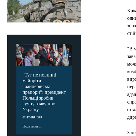
Крім
одна
зна
стій
"В 
зава
можл
ком
“Тут не повинні
вир
майоріти
“бандерівські”
пер
прапори”: президент
адмі
Польщі зробив
спро
гучну заяву про
ств
Україну
дир
euroua.net
Політика ...
Зап