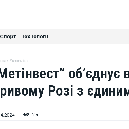
Спорт
Технології
вна
Економіка
Метінвест” об’єднує в
ривому Розі з єдини
04.2024
194