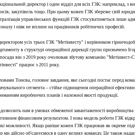
ціональний директор і один відділ для всіх ГЗК: наприклад, з в
ансів, закупівель тощо. При цьому кожен ГЗК збереже свій юриди
тралізація управлінських функцій ГЗК стосуватиметься лише адм
оналу і ніяк не вплине на працівників робітничих професій.
директором усіх трьох ГЗК "Метінвесту" і керівником гірничодо
ртаменту в структурі операційної дирекції групи призначено Іго
 посади він з 2019 року очолював збутову компанію "Метінвест-
інвесті" працює з 2011 року.
ловами Тонєва, головне завдання, яке сьогодні постає перед ком
ачувального сегмента – стійке підвищення операційної ефективно
иманням виробничих планів і належної якості продукції.
 дозволить нам в умовах обмеженої завантаженості виробництва
итивним фінансовим результатом. І нова модель роботи ГЗК відкр
икі можливості. Якщо раніше кожен ГЗК працював як окреме під
р ми дійсно об'єднуємося в одну велику команду. Це також нада