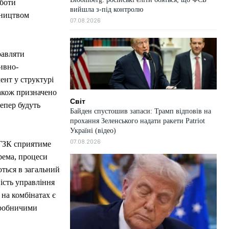
оботи
вийшла з-під контролю
вництвом
07.08.2026
равляти
ивно-
ент у структурі
також призначено
Світ
епер будуть
Байден спустошив запаси: Трамп відповів на
прохання Зеленського надати ракети Patriot
Україні (відео)
07.08.2026
 ГЗК сприятиме
рема, процеси
ються в загальний
ість управління
 на комбінатах є
иробничими