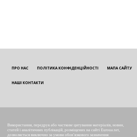
ПРО НАС
ПОЛІТИКА КОНФІДЕНЦІЙНОСТІ
МАПА САЙТУ
НАШІ КОНТАКТИ
EUROUA
Використання, передрук або часткове цитування матеріалів, новин,
статей і аналітичних публікацій, розміщених на сайті Euroua.net,
дозволяється виключно за умови обов’язкового зазначення