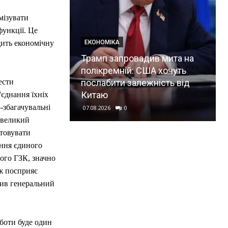
мізувати
функції. Це
щить економічну
ЕКОНОМІКА
Трамп запровадив мита на
полікремній: США хочуть
ести
послабити залежність від
Китаю
'єднання їхніх
-збагачувальні
07.08.2026
0
 великий
стовувати
ння єдиного
ного ГЗК, значно
ож посприяє
нив генеральний
боти буде один