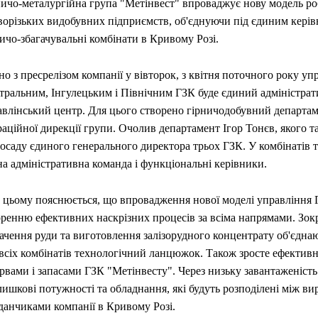
ничо-металургійна група "Метінвест" впроваджує нову модель р
ворізьких видобувних підприємств, об'єднуючи під єдиним кері
ичо-збагачувальні комбінати в Кривому Розі.
но з пресрелізом компанії у вівторок, з квітня поточного року уп
тральним, Інгулецьким і Північним ГЗК буде єдиний адміністрат
авлінський центр. Для цього створено гірничодобувний департам
аційної дирекції групи. Очолив департамент Ігор Тонєв, якого 
осаду єдиного генерального директора трьох ГЗК. У комбінатів т
а адміністративна команда і функціональні керівники.
 цьому пояснюється, що впровадження нової моделі управління
оренню ефективних наскрізних процесів за всіма напрямами. Зок
ачення руди та виготовлення залізорудного концентрату об'єдна
всіх комбінатів технологічний ланцюжок. Також зросте ефективн
рвами і запасами ГЗК "Метінвесту". Через низьку завантаженість
лишкові потужності та обладнання, які будуть розподілені між в
данчиками компанії в Кривому Розі.