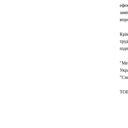
ефе
зам
впро
Крім
труд
підп
"Мет
Укр
"Сма
ТОВ