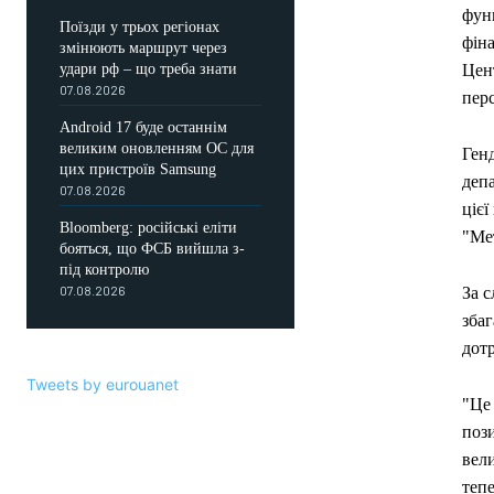
функ
Поїзди у трьох регіонах
фін
змінюють маршрут через
Цен
удари рф – що треба знати
07.08.2026
перс
Android 17 буде останнім
великим оновленням ОС для
Ген
цих пристроїв Samsung
депа
07.08.2026
цієї
Bloomberg: російські еліти
"Мет
бояться, що ФСБ вийшла з-
під контролю
07.08.2026
За с
збаг
дотр
Tweets by eurouanet
"Це
поз
вел
тепе