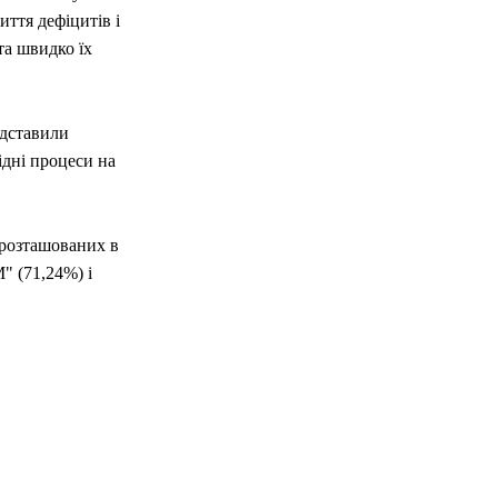
ття дефіцитів і
та швидко їх
едставили
ідні процеси на
 розташованих в
" (71,24%) і