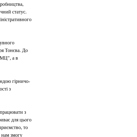
иробництва,
чний статус.
іністративного
бувного
ря Тонєва. До
СМЦ", а в
андою гірничо-
сті з
 працювати з
иває для цього
приємство, то
є нам змогу