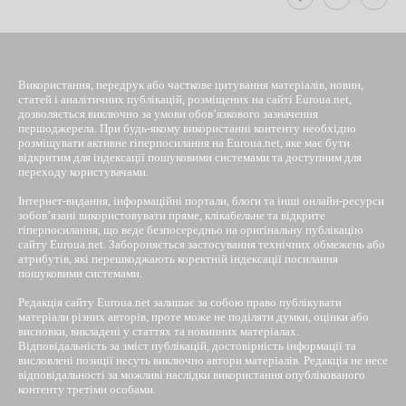
Використання, передрук або часткове цитування матеріалів, новин,
статей і аналітичних публікацій, розміщених на сайті Euroua.net,
дозволяється виключно за умови обов’язкового зазначення
першоджерела. При будь-якому використанні контенту необхідно
розміщувати активне гіперпосилання на Euroua.net, яке має бути
відкритим для індексації пошуковими системами та доступним для
переходу користувачами.
Інтернет-видання, інформаційні портали, блоги та інші онлайн-ресурси
зобов’язані використовувати пряме, клікабельне та відкрите
гіперпосилання, що веде безпосередньо на оригінальну публікацію
сайту Euroua.net. Забороняється застосування технічних обмежень або
атрибутів, які перешкоджають коректній індексації посилання
пошуковими системами.
Редакція сайту Euroua.net залишає за собою право публікувати
матеріали різних авторів, проте може не поділяти думки, оцінки або
висновки, викладені у статтях та новинних матеріалах.
Відповідальність за зміст публікацій, достовірність інформації та
висловлені позиції несуть виключно автори матеріалів. Редакція не несе
відповідальності за можливі наслідки використання опублікованого
контенту третіми особами.