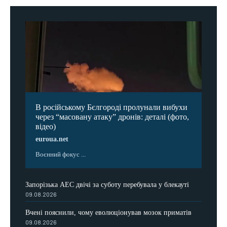
В російському Бєлгороді пролунали вибухи
через “масовану атаку” дронів: деталі (фото,
відео)
euroua.net
Воєнний фокус ...
Запорізька АЕС двічі за суботу перебувала у блекауті
09.08.2026
Вчені пояснили, чому еволюціонував мозок приматів
09.08.2026