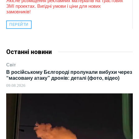
Якісне розміщення рекламних матеріалів на трастових
ЗМІ проектах. Вигідні умови і ціни для нових
замовників!
ПЕРЕЙТИ
Останні новини
Світ
В російському Бєлгороді пролунали вибухи через
“масовану атаку” дронів: деталі (фото, відео)
09.08.2026