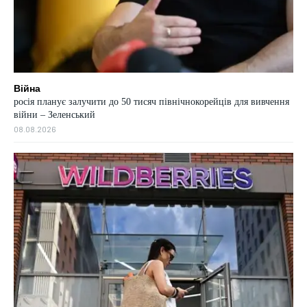
Війна
росія планує залучити до 50 тисяч північнокорейців для вивчення
війни – Зеленський
08.08.2026