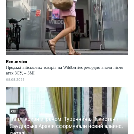
Економіка
Продажі військових товарів на Wildberries рекордно впали після
атак ЗСУ, – ЗМІ
08.08.2026
СВІТ
На тлі кризи з Іраном: Туреччина, Пакистан і
Саудівська Аравія сформували новий альянс,
деталі