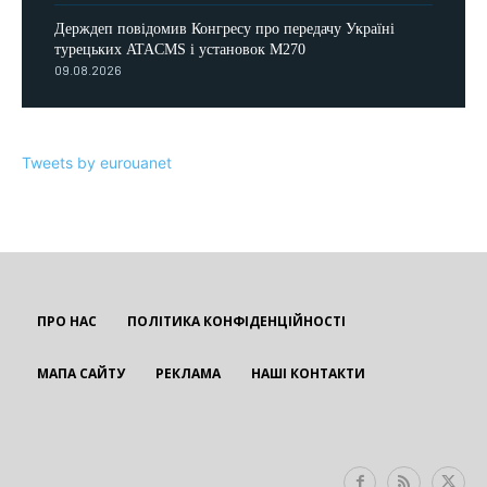
Держдеп повідомив Конгресу про передачу Україні
турецьких ATACMS і установок M270
09.08.2026
Tweets by eurouanet
ПРО НАС
ПОЛІТИКА КОНФІДЕНЦІЙНОСТІ
МАПА САЙТУ
РЕКЛАМА
НАШІ КОНТАКТИ
EUROUA