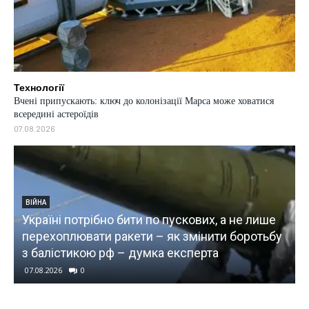
Технології
Вчені припускають: ключ до колонізації Марса може ховатися
всередині астероїдів
07.08.2026
ВІЙНА
Україні потрібно бити по пускових, а не лише
о
перехоплювати ракети – як змінити боротьбу
з балістикою рф – думка експерта
07.08.2026
0