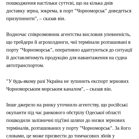
пошкодження настільки суттєві, що на кілька днів
доставку зерна, зокрема, в порт "Чорноморськ" доведеться
призупинити", – сказав він.
Водночас співрозмовник агентства висловив упевненість,
що трейдери й агрохолдинги, чиї термінали розташовані в
порту "Чорноморськ", оперативно адаптуються до ситуації
й доставлятимуть продукцію для навантаження на судна
автотранспортом.
"У будь-якому разі Україна не зупинить експорт зернових
Чорноморським морським каналом", – сказав він.
Інше джерело на ринку уточнило агентству, що російські
окупанти під час ранкового обстрілу Одеської області
пошкодили залізничні під'їзні шляхи до низки зернових
терміналів, розташованих у порту "Чорноморськ". За його
словами, це може призвести до тимчасових збоїв у