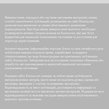
Використання, передрук або часткове цитування матеріалів, новин,
статей і аналітичних публікацій, розміщених на сайті Euroua.net,
дозволяється виключно за умови обов’язкового зазначення
першоджерела. При будь-якому використанні контенту необхідно
розміщувати активне гіперпосилання на Euroua.net, яке має бути
відкритим для індексації пошуковими системами та доступним для
переходу користувачами.
Інтернет-видання, інформаційні портали, блоги та інші онлайн-ресурси
зобов’язані використовувати пряме, клікабельне та відкрите
гіперпосилання, що веде безпосередньо на оригінальну публікацію
сайту Euroua.net. Забороняється застосування технічних обмежень або
атрибутів, які перешкоджають коректній індексації посилання
пошуковими системами.
Редакція сайту Euroua.net залишає за собою право публікувати
матеріали різних авторів, проте може не поділяти думки, оцінки або
висновки, викладені у статтях та новинних матеріалах.
Відповідальність за зміст публікацій, достовірність інформації та
висловлені позиції несуть виключно автори матеріалів. Редакція не несе
відповідальності за можливі наслідки використання опублікованого
контенту третіми особами.