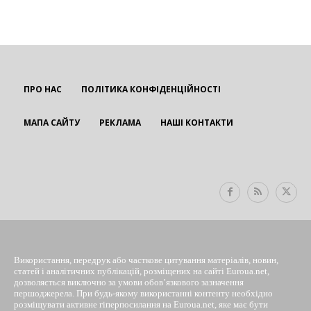
ПРО НАС
ПОЛІТИКА КОНФІДЕНЦІЙНОСТІ
МАПА САЙТУ
РЕКЛАМА
НАШІ КОНТАКТИ
EUROUA
Використання, передрук або часткове цитування матеріалів, новин,
статей і аналітичних публікацій, розміщених на сайті Euroua.net,
дозволяється виключно за умови обов’язкового зазначення
першоджерела. При будь-якому використанні контенту необхідно
розміщувати активне гіперпосилання на Euroua.net, яке має бути