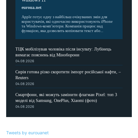
euroua.net
Apple готує одну з найбільш очікуваних змін для
користувачів, які одночасно використовують iPhone
та Windows-комп’ютери. Компанія працює над
функцією, яка дозволить копіювати текст або...
ТЦК мобілізував чоловіка після інсульту: Лубінець
вимагає пояснень від Міноборони
04.08.2026
Сирія готова різко скоротити імпорт російської нафти, –
Reuters
04.08.2026
Смартфони, які можуть замінити флагман Pixel: топ 3
моделі від Samsung, OnePlus, Xiaomi (фото)
04.08.2026
Tweets by eurouanet