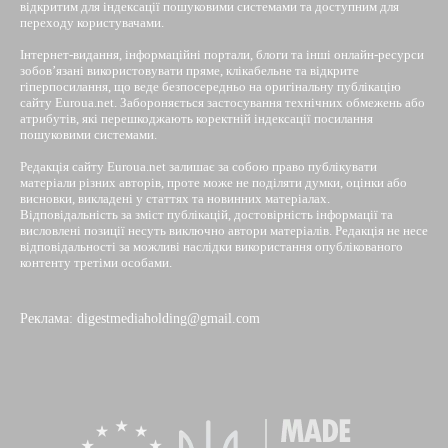
відкритим для індексації пошуковими системами та доступним для
переходу користувачами.
Інтернет-видання, інформаційні портали, блоги та інші онлайн-ресурси
зобов’язані використовувати пряме, клікабельне та відкрите
гіперпосилання, що веде безпосередньо на оригінальну публікацію
сайту Euroua.net. Забороняється застосування технічних обмежень або
атрибутів, які перешкоджають коректній індексації посилання
пошуковими системами.
Редакція сайту Euroua.net залишає за собою право публікувати
матеріали різних авторів, проте може не поділяти думки, оцінки або
висновки, викладені у статтях та новинних матеріалах.
Відповідальність за зміст публікацій, достовірність інформації та
висловлені позиції несуть виключно автори матеріалів. Редакція не несе
відповідальності за можливі наслідки використання опублікованого
контенту третіми особами.
Реклама: digestmediaholding@gmail.com