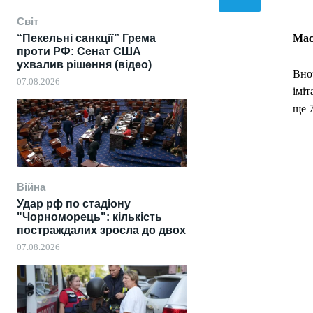
Світ
“Пекельні санкції” Грема
Мас
проти РФ: Сенат США
ухвалив рішення (відео)
Вно
07.08.2026
імі
ще 7
Війна
Удар рф по стадіону
"Чорноморець": кількість
постраждалих зросла до двох
07.08.2026