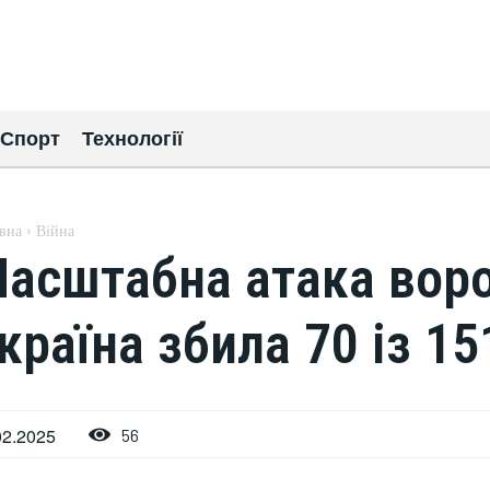
Спорт
Технології
вна
Війна
асштабна атака воро
країна збила 70 із 1
02.2025
56