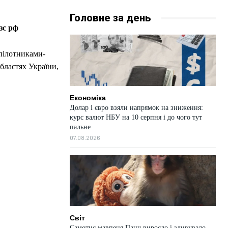
Головне за день
зс рф
зпілотниками-
бластях України,
Економіка
Долар і євро взяли напрямок на зниження:
курс валют НБУ на 10 серпня і до чого тут
пальне
07.08.2026
Світ
Самотнє мавпеня Панч виросло і здивувало