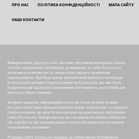
ПРО НАС
ПОЛІТИКА КОНФІДЕНЦІЙНОСТІ
МАПА САЙТУ
НАШІ КОНТАКТИ
EUROUA
Використання, передрук або часткове цитування матеріалів, новин,
статей і аналітичних публікацій, розміщених на сайті Euroua.net,
дозволяється виключно за умови обов’язкового зазначення
першоджерела. При будь-якому використанні контенту необхідно
розміщувати активне гіперпосилання на Euroua.net, яке має бути
відкритим для індексації пошуковими системами та доступним для
переходу користувачами.
Інтернет-видання, інформаційні портали, блоги та інші онлайн-
ресурси зобов’язані використовувати пряме, клікабельне та відкрите
гіперпосилання, що веде безпосередньо на оригінальну публікацію
сайту Euroua.net. Забороняється застосування технічних обмежень
або атрибутів, які перешкоджають коректній індексації посилання
пошуковими системами.
Редакція сайту Euroua.net залишає за собою право публікувати