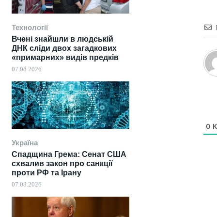
Технології
Вчені знайшли в людській
ДНК сліди двох загадкових
«примарних» видів предків
07.08.2026
0
К
Україна
Спадщина Грема: Сенат США
схвалив закон про санкції
проти РФ та Ірану
07.08.2026