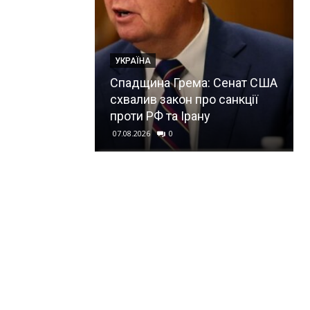
УКРАЇНА
Спадщина Грема: Сенат США
схвалив закон про санкції
проти РФ та Ірану
07.08.2026
0