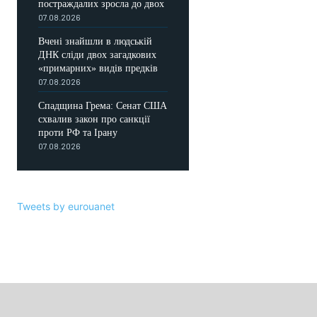
постраждалих зросла до двох
07.08.2026
Вчені знайшли в людській
ДНК сліди двох загадкових
«примарних» видів предків
07.08.2026
Спадщина Грема: Сенат США
схвалив закон про санкції
проти РФ та Ірану
07.08.2026
Tweets by eurouanet