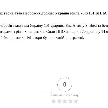
штабна атака ворожих дронів: Україна збила 70 із 151 БПЛА 
чі росія атакувала Україну 151 ударним БпЛА типу Shahed та бе
таторами з різних напрямків. Сили ППО знищили 70 дронів у 14 о
4 безпілотники-імітатори були локаційно втрачені.
0
Рейтинг матеріалу