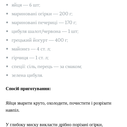
яйця — 6 шт;
мариновані огірки — 200 г;
мариновані печериці — 170 г;
цибуля шалот/червона — 1 шт;
грецький йогурт — 400 г;
майонез — 4 ст. л;
гірчиця — 1 ст. л;
спеції: сіль, перець — за смаком;
зелена цибуля.
Спосіб приготування:
Яйця зварити круто, охолодити, почистити і розрізати
навпіл.
У глибоку миску викласти дрібно порізані огірки,