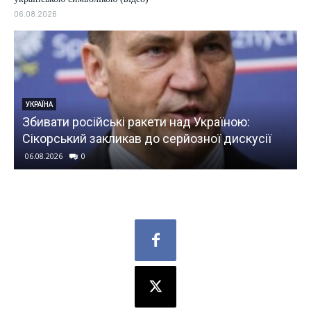
06.08.2026
ЕКОНОМІКА
Долар продовжує дешевшат
ти над Україною:
серпня та від чого залежить
о серйозної дискусії
гривні
06.08.2026
0