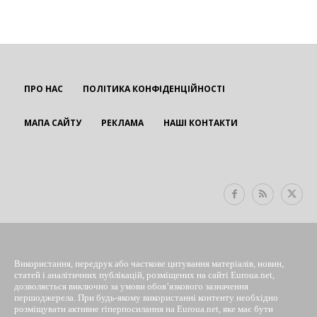
ПРО НАС
ПОЛІТИКА КОНФІДЕНЦІЙНОСТІ
МАПА САЙТУ
РЕКЛАМА
НАШІ КОНТАКТИ
EUROUA
Використання, передрук або часткове цитування матеріалів, новин,
статей і аналітичних публікацій, розміщених на сайті Euroua.net,
дозволяється виключно за умови обов’язкового зазначення
першоджерела. При будь-якому використанні контенту необхідно
розміщувати активне гіперпосилання на Euroua.net, яке має бути