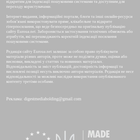
відкритим для індексації пошуковими системами та доступним для
переходу користувачами.
Інтернет-видання, інформаційні портали, блоги та інші онлайн-ресурси
зобов’язані використовувати пряме, клікабельне та відкрите
гіперпосилання, що веде безпосередньо на оригінальну публікацію
сайту Euroua.net. Забороняється застосування технічних обмежень або
атрибутів, які перешкоджають коректній індексації посилання
пошуковими системами.
Редакція сайту Euroua.net залишає за собою право публікувати
матеріали різних авторів, проте може не поділяти думки, оцінки або
висновки, викладені у статтях та новинних матеріалах.
Відповідальність за зміст публікацій, достовірність інформації та
висловлені позиції несуть виключно автори матеріалів. Редакція не несе
відповідальності за можливі наслідки використання опублікованого
контенту третіми особами.
Реклама: digestmediaholding@gmail.com