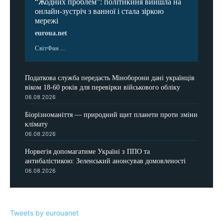
“Жодних проблем”: політикиня вийшла на
онлайн-зустріч з ванної і стала зіркою
мережі
euroua.net
СвітФан ...
Податкова служба передасть Міноборони дані українців
віком 18-60 років для перевірки військового обліку
06.08.2026
Біорізноманіття — природний щит планети проти зміни
клімату
06.08.2026
Норвегія допомагатиме Україні з ППО та
антибалістикою: Зеленський анонсував домовленості
06.08.2026
Tweets by eurouanet