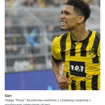
Світ
Лідера “Реалу” Беллінгема помітили у супроводі охоронця з
українською символікою (відео)