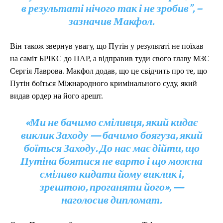
в результаті нічого так і не зробив”, –
зазначив Макфол.
Він також звернув увагу, що Путін у результаті не поїхав
на саміт БРІКС до ПАР, а відправив туди свого главу МЗС
Сергія Лаврова. Макфол додав, що це свідчить про те, що
Путін боїться Міжнародного кримінального суду, який
видав ордер на його арешт.
«Ми не бачимо сміливця, який кидає
виклик Заходу — бачимо боягуза, який
боїться Заходу. До нас має дійти, що
Путіна боятися не варто і що можна
сміливо кидати йому виклик і,
зрештою, проганяти його», —
наголосив дипломат.