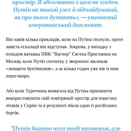
простір. Я абсолютно з цим не згоден.
Путін не такий уже й відчайдушний,
як про нього думають», — упевнений
американський дипломат.
Він навів кілька прикладів, коли на Путіна тиснули, проте
замість ескалації він відступав. Зокрема, у випадку з
походом ватажка ПВК “Вагнер” Євгена Пригожина на
Москву, коли Путін спочатку у зверненні закликав
«знищити бунтівників», а за кілька годин уже вів із ним
переговори.
Або коли Туреччина вимагала від Путіна припинити
використовувати свій повітряний простір для перегону
літаків у Сирію та в результаті збила один із російських
бортів.
“Путін багато чого тоді наговорив, але