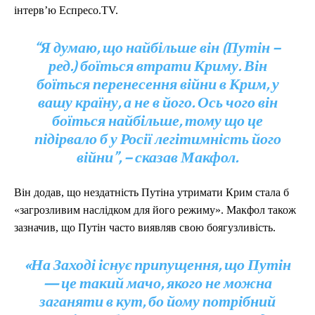
інтерв’ю Еспресо.TV.
“Я думаю, що найбільше він (Путін –
ред.) боїться втрати Криму. Він
боїться перенесення війни в Крим, у
вашу країну, а не в його. Ось чого він
боїться найбільше, тому що це
підірвало б у Росії легітимність його
війни”, – сказав Макфол.
Він додав, що нездатність Путіна утримати Крим стала б
«загрозливим наслідком для його режиму». Макфол також
зазначив, що Путін часто виявляв свою боягузливість.
«На Заході існує припущення, що Путін
— це такий мачо, якого не можна
заганяти в кут, бо йому потрібний