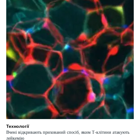
Технології
Вчені відкривають прихований спосіб, яким Т-клітини атакують
лейкемію