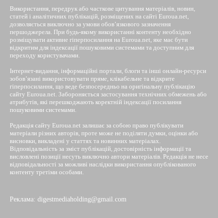
Використання, передрук або часткове цитування матеріалів, новин,
статей і аналітичних публікацій, розміщених на сайті Euroua.net,
дозволяється виключно за умови обов’язкового зазначення
першоджерела. При будь-якому використанні контенту необхідно
розміщувати активне гіперпосилання на Euroua.net, яке має бути
відкритим для індексації пошуковими системами та доступним для
переходу користувачами.
Інтернет-видання, інформаційні портали, блоги та інші онлайн-ресурси
зобов’язані використовувати пряме, клікабельне та відкрите
гіперпосилання, що веде безпосередньо на оригінальну публікацію
сайту Euroua.net. Забороняється застосування технічних обмежень або
атрибутів, які перешкоджають коректній індексації посилання
пошуковими системами.
Редакція сайту Euroua.net залишає за собою право публікувати
матеріали різних авторів, проте може не поділяти думки, оцінки або
висновки, викладені у статтях та новинних матеріалах.
Відповідальність за зміст публікацій, достовірність інформації та
висловлені позиції несуть виключно автори матеріалів. Редакція не несе
відповідальності за можливі наслідки використання опублікованого
контенту третіми особами.
Реклама: digestmediaholding@gmail.com