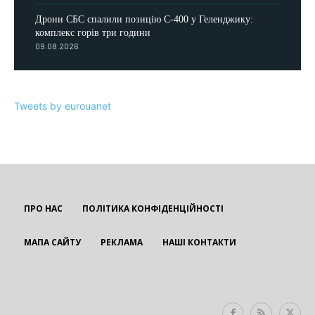
Дрони СБС спалили позицію С-400 у Геленджику:
комплекс горів три години
09.08.2026
Tweets by eurouanet
ПРО НАС
ПОЛІТИКА КОНФІДЕНЦІЙНОСТІ
МАПА САЙТУ
РЕКЛАМА
НАШІ КОНТАКТИ
EUROUA