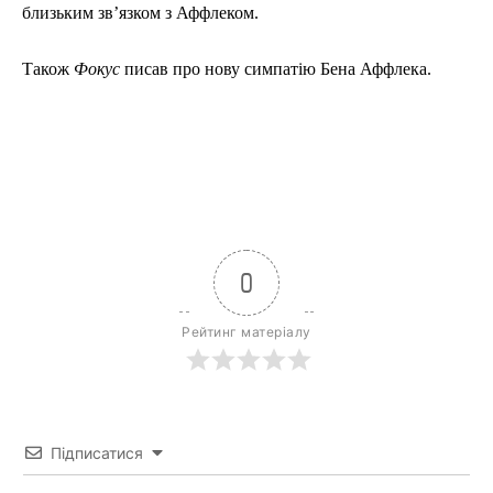
близьким звʼязком з Аффлеком.
Також
Фокус
писав про нову симпатію Бена Аффлека.
0
Рейтинг матеріалу
Підписатися