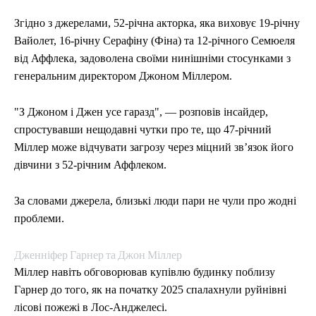
Згідно з джерелами, 52-річна акторка, яка виховує 19-річну
Вайолет, 16-річну Серафіну (Фіна) та 12-річного Семюеля
від Аффлека, задоволена своїми нинішніми стосунками з
генеральним директором Джоном Міллером.
"З Джоном і Джен усе гаразд", — розповів інсайдер,
спростувавши нещодавні чутки про те, що 47-річний
Міллер може відчувати загрозу через міцний зв’язок його
дівчини з 52-річним Аффлеком.
За словами джерела, близькі люди пари не чули про жодні
проблеми.
Дженніфер Гарнер та Джон Міллер
Міллер навіть обговорював купівлю будинку поблизу
Гарнер до того, як на початку 2025 спалахнули руйнівні
лісові пожежі в Лос-Анджелесі.