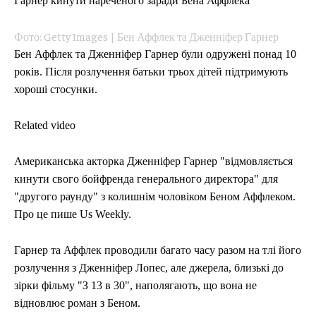
Гарнер кинути нареченого заради Бена Аффлека
Фото: Getty Images | Бен Аффлек та Дженніфер Гарнер
Бен Аффлек та Дженніфер Гарнер були одружені понад 10
років. Після розлучення батьки трьох дітей підтримують
хороші стосунки.
Related video
Американська акторка Дженніфер Гарнер "відмовляється
кинути свого бойфренда генерального директора" для
"другого раунду" з колишнім чоловіком Беном Аффлеком.
Про це пише Us Weekly.
Гарнер та Аффлек проводили багато часу разом на тлі його
розлучення з Дженніфер Лопес, але джерела, близькі до
зірки фільму "З 13 в 30", наполягають, що вона не
відновлює роман з Беном.