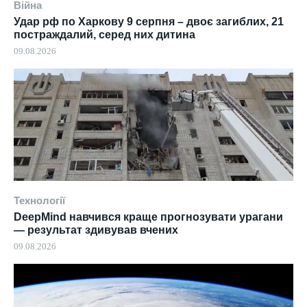
Війна
Удар рф по Харкову 9 серпня – двоє загиблих, 21
постраждалий, серед них дитина
09.08.2026
Технології
DeepMind навчився краще прогнозувати урагани
— результат здивував вчених
09.08.2026