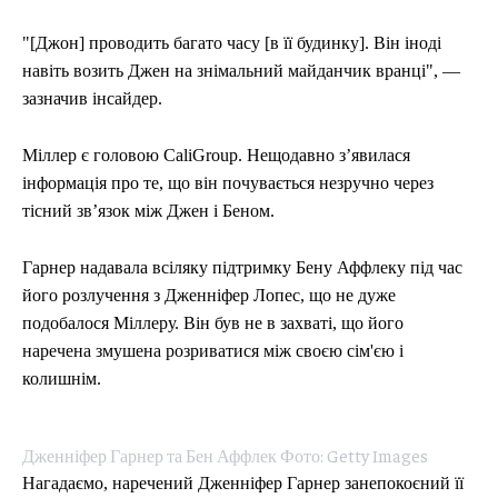
"[Джон] проводить багато часу [в її будинку]. Він іноді
навіть возить Джен на знімальний майданчик вранці", —
зазначив інсайдер.
Міллер є головою CaliGroup. Нещодавно з’явилася
інформація про те, що він почувається незручно через
тісний зв’язок між Джен і Беном.
Гарнер надавала всіляку підтримку Бену Аффлеку під час
його розлучення з Дженніфер Лопес, що не дуже
подобалося Міллеру. Він був не в захваті, що його
наречена змушена розриватися між своєю сім'єю і
колишнім.
Дженніфер Гарнер та Бен Аффлек Фото: Getty Images
Нагадаємо, наречений Дженніфер Гарнер занепокоєний її