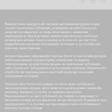
Використання, передрук або часткове цитування матеріалів, новин,
статей і аналітичних публікацій, розміщених на сайті Euroua.net,
дозволяється виключно за умови обов’язкового зазначення
першоджерела. При будь-якому використанні контенту необхідно
розміщувати активне гіперпосилання на Euroua.net, яке має бути
відкритим для індексації пошуковими системами та доступним для
переходу користувачами.
Інтернет-видання, інформаційні портали, блоги та інші онлайн-ресурси
зобов’язані використовувати пряме, клікабельне та відкрите
гіперпосилання, що веде безпосередньо на оригінальну публікацію
сайту Euroua.net. Забороняється застосування технічних обмежень або
атрибутів, які перешкоджають коректній індексації посилання
пошуковими системами.
Редакція сайту Euroua.net залишає за собою право публікувати
матеріали різних авторів, проте може не поділяти думки, оцінки або
висновки, викладені у статтях та новинних матеріалах.
Відповідальність за зміст публікацій, достовірність інформації та
висловлені позиції несуть виключно автори матеріалів. Редакція не несе
відповідальності за можливі наслідки використання опублікованого
контенту третіми особами.