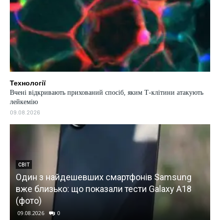
Технології
Вчені відкривають прихований спосіб, яким Т-клітини атакують
лейкемію
09.08.2026
нів Samsung
УКРАЇНА
и Galaxy A18
Сизранський та Ільський НПЗ під уд
Росії спалахнули пожежі на заводах
09.08.2026
0