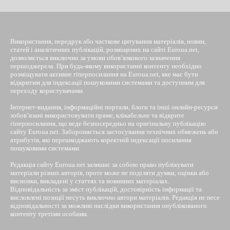
Використання, передрук або часткове цитування матеріалів, новин,
статей і аналітичних публікацій, розміщених на сайті Euroua.net,
дозволяється виключно за умови обов’язкового зазначення
першоджерела. При будь-якому використанні контенту необхідно
розміщувати активне гіперпосилання на Euroua.net, яке має бути
відкритим для індексації пошуковими системами та доступним для
переходу користувачами.
Інтернет-видання, інформаційні портали, блоги та інші онлайн-ресурси
зобов’язані використовувати пряме, клікабельне та відкрите
гіперпосилання, що веде безпосередньо на оригінальну публікацію
сайту Euroua.net. Забороняється застосування технічних обмежень або
атрибутів, які перешкоджають коректній індексації посилання
пошуковими системами.
Редакція сайту Euroua.net залишає за собою право публікувати
матеріали різних авторів, проте може не поділяти думки, оцінки або
висновки, викладені у статтях та новинних матеріалах.
Відповідальність за зміст публікацій, достовірність інформації та
висловлені позиції несуть виключно автори матеріалів. Редакція не несе
відповідальності за можливі наслідки використання опублікованого
контенту третіми особами.