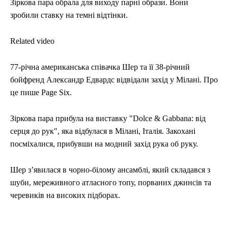
Зіркова пара обрала для виходу парні образи. Вони
зробили ставку на темні відтінки.
Related video
77-річна американська співачка Шер та її 38-річний
бойфренд Александр Едвардс відвідали захід у Мілані. Про
це пише Page Six.
Зіркова пара прибула на виставку "Dolce & Gabbana: від
серця до рук", яка відбулася в Мілані, Італія. Закохані
посміхалися, прибувши на модний захід рука об руку.
Шер зʼявилася в чорно-білому ансамблі, який складався з
шуби, мереживного атласного топу, порваних джинсів та
черевиків на високих підборах.