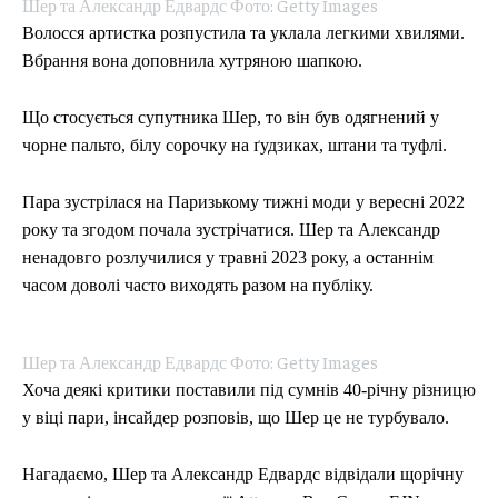
Шер та Александр Едвардс Фото: Getty Images
Волосся артистка розпустила та уклала легкими хвилями.
Вбрання вона доповнила хутряною шапкою.
Що стосується супутника Шер, то він був одягнений у
чорне пальто, білу сорочку на ґудзиках, штани та туфлі.
Пара зустрілася на Паризькому тижні моди у вересні 2022
року та згодом почала зустрічатися. Шер та Александр
ненадовго розлучилися у травні 2023 року, а останнім
часом доволі часто виходять разом на публіку.
Шер та Александр Едвардс Фото: Getty Images
Хоча деякі критики поставили під сумнів 40-річну різницю
у віці пари, інсайдер розповів, що Шер це не турбувало.
Нагадаємо, Шер та Александр Едвардс відвідали щорічну