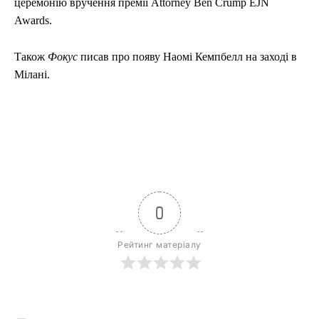
церемонію вручення премії Attorney Ben Crump EJN
Awards.
Також
Фокус
писав про появу Наомі Кемпбелл на заході в
Мілані.
0
Рейтинг матеріалу