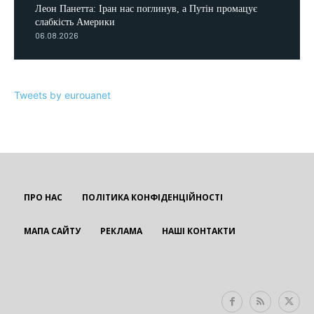
Леон Панетта: Іран нас поглинув, а Путін промацує
слабкість Америки
06.08.2026
Tweets by eurouanet
ПРО НАС
ПОЛІТИКА КОНФІДЕНЦІЙНОСТІ
МАПА САЙТУ
РЕКЛАМА
НАШІ КОНТАКТИ
EUROUA