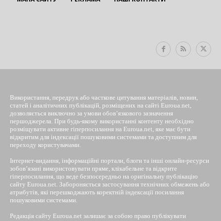
EUROUA
Використання, передрук або часткове цитування матеріалів, новин,
статей і аналітичних публікацій, розміщених на сайті Euroua.net,
дозволяється виключно за умови обов’язкового зазначення
першоджерела. При будь-якому використанні контенту необхідно
розміщувати активне гіперпосилання на Euroua.net, яке має бути
відкритим для індексації пошуковими системами та доступним для
переходу користувачами.
Інтернет-видання, інформаційні портали, блоги та інші онлайн-ресурси
зобов’язані використовувати пряме, клікабельне та відкрите
гіперпосилання, що веде безпосередньо на оригінальну публікацію
сайту Euroua.net. Забороняється застосування технічних обмежень або
атрибутів, які перешкоджають коректній індексації посилання
пошуковими системами.
Редакція сайту Euroua.net залишає за собою право публікувати