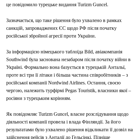
це повідомило турецьке видання Turizm Guncel.
Зазначається, що таке рішення було ухвалено в рамках
санкцій, запроваджених ЄС щодо РФ після початку
російської збройної агресії проти України.
За інформацією німецького таблоїда Bild, авіакомпанія
Southwind була заснована незабаром після початку війни в
Україні. Формально вона базується в турецькій Антальї,
проте всі три її літаки і більша частина співробітників – з
російської компанії Nordwind Airlines. Остання, своєю
чергою, належить турфірмі Pegas Touristik, власники якої –
росіяни з турецьким корінням.
Як повідомляє Turizm Guncel, власне розслідування щодо
діяльності компанії провела і влада Фінляндії. За його
результатами було ухвалено рішення відкликати її дозвіл на
здійснення рейсів з Анталії до Гельсінкі. Пізніше