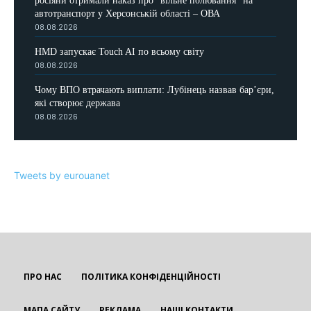
росіяни отримали наказ про "вільне полювання" на
автотранспорт у Херсонській області – ОВА
08.08.2026
HMD запускає Touch AI по всьому світу
08.08.2026
Чому ВПО втрачають виплати: Лубінець назвав бар’єри,
які створює держава
08.08.2026
Tweets by eurouanet
ПРО НАС
ПОЛІТИКА КОНФІДЕНЦІЙНОСТІ
МАПА САЙТУ
РЕКЛАМА
НАШІ КОНТАКТИ