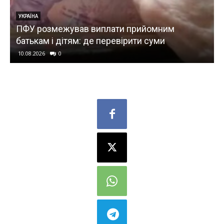
СВІТ
плати прийомним
Тегеран зажадав від США
перевірити суми
ухвалив несподіване ріш
10.08.2026
0