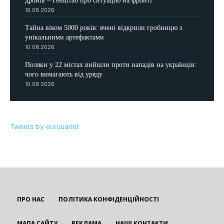
дронів – Генштаб про ситуацію на фронті
10.08.2026
Тайна віком 5000 років: вчені відкрили гробницю з
унікальними артефактами
10.08.2026
Поляки у 22 містах вийшли проти нападів на українців:
чого вимагають від уряду
10.08.2026
Tweets by eurouanet
ПРО НАС
ПОЛІТИКА КОНФІДЕНЦІЙНОСТІ
МАПА САЙТУ
РЕКЛАМА
НАШІ КОНТАКТИ