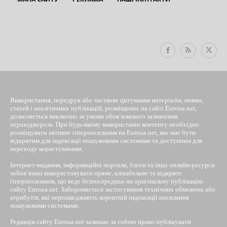
EUROUA
Використання, передрук або часткове цитування матеріалів, новин,
статей і аналітичних публікацій, розміщених на сайті Euroua.net,
дозволяється виключно за умови обов’язкового зазначення
першоджерела. При будь-якому використанні контенту необхідно
розміщувати активне гіперпосилання на Euroua.net, яке має бути
відкритим для індексації пошуковими системами та доступним для
переходу користувачами.
Інтернет-видання, інформаційні портали, блоги та інші онлайн-ресурси
зобов’язані використовувати пряме, клікабельне та відкрите
гіперпосилання, що веде безпосередньо на оригінальну публікацію
сайту Euroua.net. Забороняється застосування технічних обмежень або
атрибутів, які перешкоджають коректній індексації посилання
пошуковими системами.
Редакція сайту Euroua.net залишає за собою право публікувати