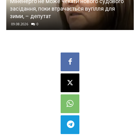
Міненерго не може чекати нового судового
засідання, поки втрачається вугілля для
зими, – депутат
09.08.2026
0