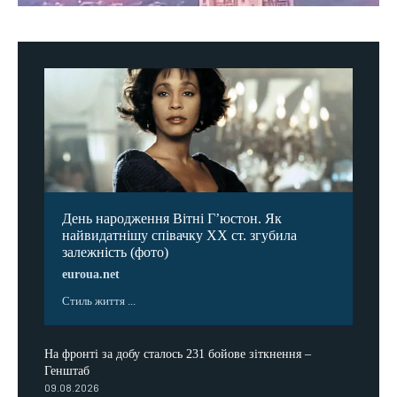
День народження Вітні Гʼюстон. Як
найвидатнішу співачку ХХ ст. згубила
залежність (фото)
euroua.net
Стиль життя ...
На фронті за добу сталось 231 бойове зіткнення –
Генштаб
09.08.2026