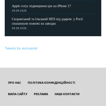
Apple готує підвищення цін на iPhone 17
09.08.2026
Сизранський та Ільський НПЗ під ударом: у Росії
спалахнули пожежі на заводах
09.08.2026
Tweets by eurouanet
ПРО НАС
ПОЛІТИКА КОНФІДЕНЦІЙНОСТІ
МАПА САЙТУ
РЕКЛАМА
НАШІ КОНТАКТИ
EUROUA