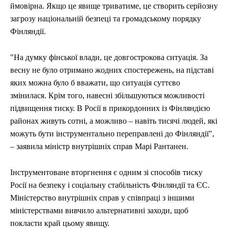
ймовірна. Якщо це явище триватиме, це створить серйозну
загрозу національній безпеці та громадському порядку
Фінляндії.
"На думку фінської влади, це довгострокова ситуація. За
весну не було отримано жодних спостережень, на підставі
яких можна було б вважати, що ситуація суттєво
змінилася. Крім того, навесні збільшуються можливості
підвищення тиску. В Росії в прикордонних із Фінляндією
районах живуть сотні, а можливо – навіть тисячі людей, які
можуть бути інструментально переправлені до Фінляндії",
– заявила міністр внутрішніх справ Марі Рантанен.
Інструментоване вторгнення є одним зі способів тиску
Росії на безпеку і соціальну стабільність Фінляндії та ЄС.
Міністерство внутрішніх справ у співпраці з іншими
міністерствами вивчило альтернативні заходи, щоб
покласти край цьому явищу.