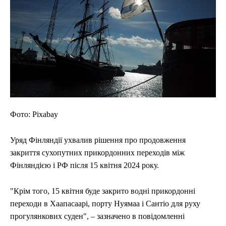
ЕКОНОМІКА
ЕКОНОМІКА
СПОРТ
СПОРТ
ТЕХНОЛОГІЇ
ТЕХНОЛОГІЇ
Фото: Pixabay
Уряд Фінляндії ухвалив рішення про продовження
закриття сухопутних прикордонних переходів між
Фінляндією і РФ після 15 квітня 2024 року.
"Крім того, 15 квітня буде закрито водні прикордонні
переходи в Хаапасаарі, порту Нуямаа і Сантіо для руху
прогулянкових суден", – зазначено в повідомленні