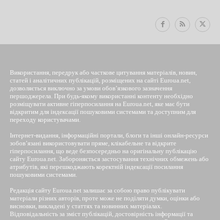
Використання, передрук або часткове цитування матеріалів, новин,
статей і аналітичних публікацій, розміщених на сайті Euroua.net,
дозволяється виключно за умови обов’язкового зазначення
першоджерела. При будь-якому використанні контенту необхідно
розміщувати активне гіперпосилання на Euroua.net, яке має бути
відкритим для індексації пошуковими системами та доступним для
переходу користувачами.
Інтернет-видання, інформаційні портали, блоги та інші онлайн-ресурси
зобов’язані використовувати пряме, клікабельне та відкрите
гіперпосилання, що веде безпосередньо на оригінальну публікацію
сайту Euroua.net. Забороняється застосування технічних обмежень або
атрибутів, які перешкоджають коректній індексації посилання
пошуковими системами.
Редакція сайту Euroua.net залишає за собою право публікувати
матеріали різних авторів, проте може не поділяти думки, оцінки або
висновки, викладені у статтях та новинних матеріалах.
Відповідальність за зміст публікацій, достовірність інформації та